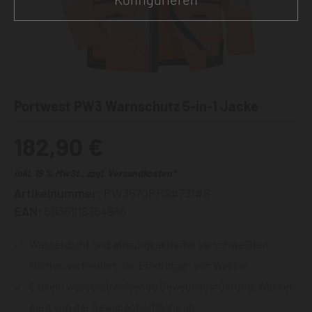
Portwest PW3 Warnschutz 5-in-1 Jacke
182,90 €
inkl. 19 % MwSt., zzgl. Versandkosten*
Artikelnummer:
PW367OBRS#731#S
EAN:
5036108354986
Wasserdicht und atmungsaktiv mit verschweißten
Nähten verhindert das Eindringen von Wasser
Extrem wasserabweisende Gewebeausrüstung, Wasser
perlt von der Gewebeoberfläche ab