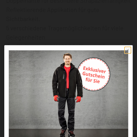
Doppelnähte für besondere Strapazierfähigkeit
Reflektierende Applikation für gute
Sichtbarkeit.
5 verschiedene Tragemöglichkeiten für viele
Gelegenheiten
Zertifiziert nach EN ISO 20471 nach 50x
Waschen
Verdeckte abnehmbare Kapuze für
zusätzlichen Komfort
Griffige Reißverschlusszipper an allen
Verschlüssen
Leichtes und flexibles HiVisTex Pro -
segmentierter Reflexstreifen für erhöhte
Sichtbarkeit
Vielseitig nutzbare Taschen