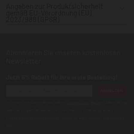
Angaben zur Produktsicherheit
gemäß EU-Verordnung (EU)
2023/988 (GPSR)
Abonnieren Sie unseren kostenlosen
Newsletter
Jetzt 5% Rabatt für Ihre erste Bestellung!
ANMELDEN
Wir geben Ihre Daten niemals weiter (
Datenschutzerklärung
). Abbestellung
jederzeit möglich.Aktuell kann es bei E-Mails an T-Online Adressen zu
Zustellungsproblemen kommen. Nutzen Sie wenn möglich eine andere E-
Mail.