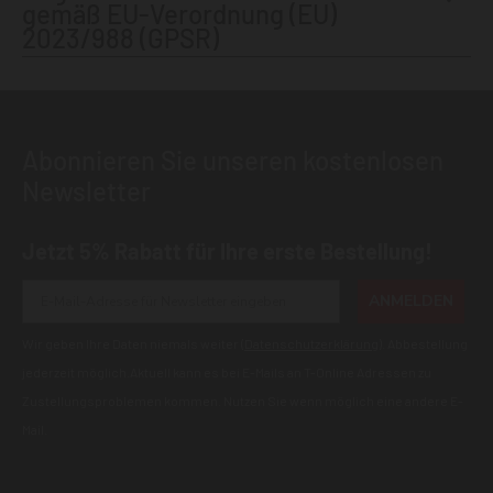
gemäß EU-Verordnung (EU)
2023/988 (GPSR)
Abonnieren Sie unseren kostenlosen
Newsletter
Jetzt 5% Rabatt für Ihre erste Bestellung!
ANMELDEN
Wir geben Ihre Daten niemals weiter (
Datenschutzerklärung
). Abbestellung
jederzeit möglich.Aktuell kann es bei E-Mails an T-Online Adressen zu
Zustellungsproblemen kommen. Nutzen Sie wenn möglich eine andere E-
Mail.