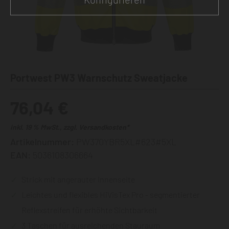
Portwest PW3 Warnschutz Sweatjacke
76,04 €
inkl. 19 % MwSt., zzgl. Versandkosten*
Artikelnummer:
PW370YBR5XL#623#5XL
EAN:
5036108306664
Strick mit angerauter Innenseite
Leichtes und flexibles HiVisTex Pro - segmentierter
Reflexstreifen für erhöhte Sichtbarkeit
3 Taschen für ausreichenden Stauraum