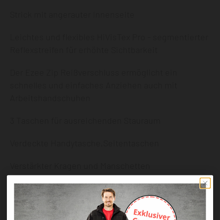
Strick mit angerauter Innenseite
Leichtes und flexibles HiVisTex Pro - segmentierter
Reflexstreifen für erhöhte Sichtbarkeit
Der Ezee Zip Reißverschluss ermöglicht ein
schnelles und einfaches Anziehen auch mit
Arbeitshandschuhen
3 Taschen für ausreichenden Stauraum
Verdeckte Handytasche,Seitentaschen
Verstärkter Kragen und Manschetten
Strickbund am Saum für besseren Sitz
Entspricht der Norm EN ISO 20471