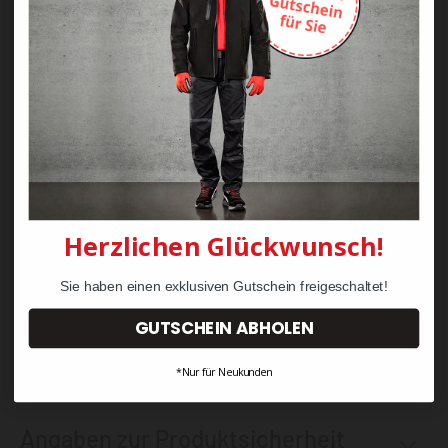
Entspricht RIS 3279-TOM für die Bahnindustrie (nur
orange)
CE zertifiziert
Heiß aufgebrachtes, segmentiertes Reflexionsband
für zusätzliche Sichtbarkeit
Zertifiziert nach EN ISO 20471 nach 50x Waschen
Herzlichen Glückwunsch!
40+ UPF klassifiziertes Gewebe, das 98% der UV-
Strahlen blockiert
Sie haben einen exklusiven Gutschein freigeschaltet!
GUTSCHEIN ABHOLEN
Bis Größe 5XL verfügbar
*Nur für Neukunden
Angaben zur Produktsicherheit