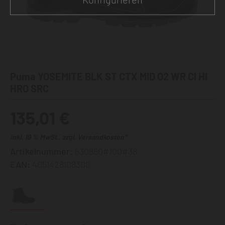
Puma YOSEMITE BLK ST CTX MID O2 WR CI HI
HRO SRC
135,01 €
inkl. 19 % MwSt., zzgl. Versandkosten*
Artikelnummer:
630850#100#38
EAN:
4051428108300