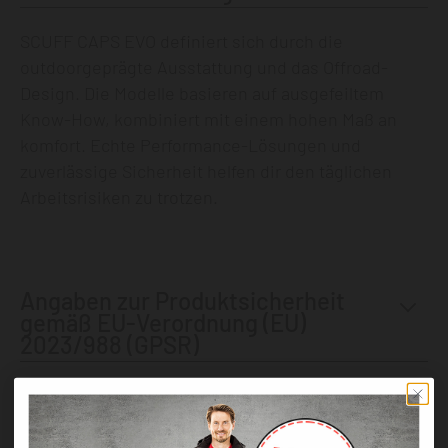
SCUFF CAPS EVO definiert sich durch die
outdoorgeprägte Ausstattung und das Offroad-
Design. Die Modelle basieren auf ausgefeiltem
Know-How, kombiniert mit einem hohen Maß an
komfort. Echte Performance-Lösungen und
zuverlässige Sicherheit helfen dir den täglichen
Arbeitsrisiken zu trotzen.
Angaben zur Produktsicherheit
gemäß EU-Verordnung (EU)
2023/988 (GPSR)
Andere Kunden kauften auch diese