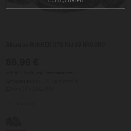
Albatros RUNNER XTS Mid S3 HRO SRC
86,99 €
inkl. 19 % MwSt., zzgl. Versandkosten*
Artikelnummer:
631690#100#39
EAN:
4051428029803
Nubukleder