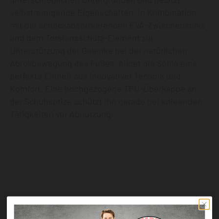
selbstreinigende Eigenschaften. In Kombination
mit der schockabsorbierenden EVA-Zwischensohle
und dem Torsionsschutz-Element zur
Unterstützung der Gelenke bei der natürlichen
Abrollbewegung des Fußes, bildet die Sohle eine
perfekte Einheit aus innovativer Technik und
Komfort. Eine hochgezogene TPU-Überkappe an
der Schuhsptize schützt ihn gerade bei knieenden
Tätigkeiten vor Abnutzung.