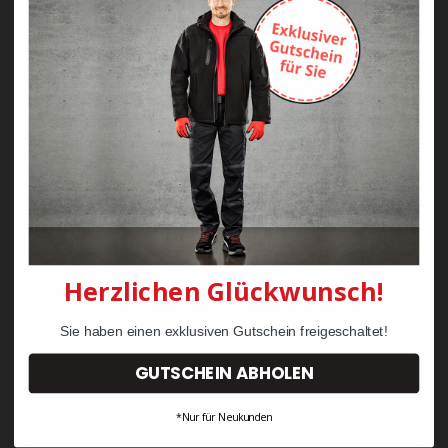
Normen
EN ISO 20345:2011
DGUV 112-191
Hitzebeständigkeit HRO
Fiberglaskappe
S3
Herzlichen Glückwunsch!
Sie haben einen exklusiven Gutschein freigeschaltet!
GUTSCHEIN ABHOLEN
*Nur für Neukunden