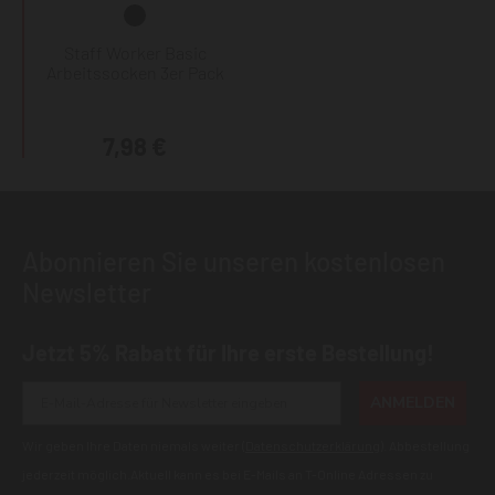
Staff Worker Basic
Arbeitssocken 3er Pack
7,98 €
Abonnieren Sie unseren kostenlosen
Newsletter
Jetzt 5% Rabatt für Ihre erste Bestellung!
ANMELDEN
Wir geben Ihre Daten niemals weiter (
Datenschutzerklärung
). Abbestellung
jederzeit möglich.Aktuell kann es bei E-Mails an T-Online Adressen zu