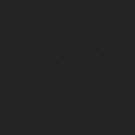
Montage, Bau, Handwerk
Futter:
atmungsaktives Funktionsfutter
Cross-Terrain Sicherheitsstiefel mit den
Innovationen aus der Welt des Trekking. Der
RUNNER XTS MID mit Fiberglaskappe und
metallfreiem, flexiblen FAP®-Durchtrittschutz ist der
ideale Sicherheitsstiefel für Berufe, in denen viel
gelaufen wird, wie z.B. auf dem Bau oder in der
Logistik. Der Schaft aus hochwertigem geöltem
Nubukleder ist wasserabweisend und dank der
wenigen Nähte leicht zu reinigen. Die
strapazierfähige, bis zu 300°C hitzebeständige XTS-
Sohle (Cross-Terrain-Sohle) mit verschieden
geformten Profilelementen gibt Halt auf
unterschiedlichen Untergründen und besitzt