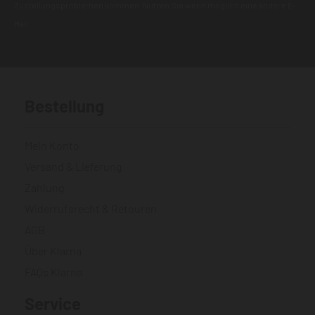
Zustellungsproblemen kommen. Nutzen Sie wenn möglich eine andere E-
Mail.
Bestellung
Mein Konto
Versand & Lieferung
Zahlung
Widerrufsrecht & Retouren
AGB
Über Klarna
FAQs Klarna
Service