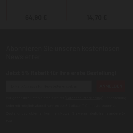
64,90 €
14,70 €
Abonnieren Sie unseren kostenlosen
Newsletter
Jetzt 5% Rabatt für Ihre erste Bestellung!
ANMELDEN
Wir geben Ihre Daten niemals weiter (
Datenschutzerklärung
). Abbestellung
jederzeit möglich.Aktuell kann es bei E-Mails an T-Online Adressen zu
Zustellungsproblemen kommen. Nutzen Sie wenn möglich eine andere E-
Mail.