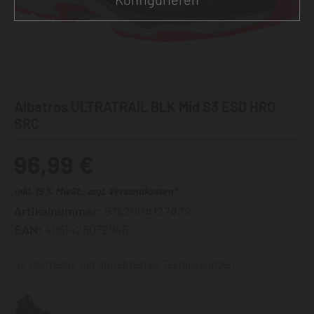
Albatros ULTRATRAIL BLK Mid S3 ESD HRO
SRC
96,99 €
inkl. 19 % MwSt., zzgl. Versandkosten*
Artikelnummer:
636200#127#39
EAN:
4051428072946
Glattleder mit abriebfesten Textileinsätzen