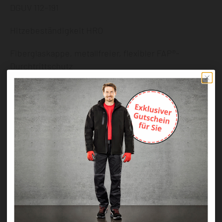
DGUV 112-191
Hitzebeständigkeit HRO
Fiberglaskappe, metallfreier, flexibler FAP®-
Durchtrittschutz
S3
Angaben zur Produktsicherheit
gemäß EU-Verordnung (EU)
2023/988 (GPSR)