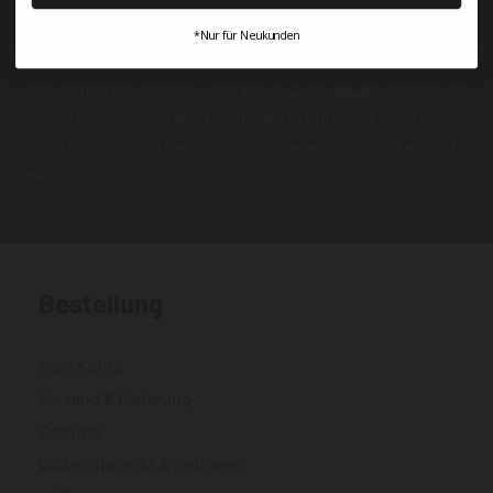
*Nur für Neukunden
ANMELDEN
Wir geben Ihre Daten niemals weiter (
Datenschutzerklärung
). Abbestellung
jederzeit möglich.Aktuell kann es bei E-Mails an T-Online Adressen zu
Zustellungsproblemen kommen. Nutzen Sie wenn möglich eine andere E-
Mail.
Bestellung
Mein Konto
Versand & Lieferung
Zahlung
Widerrufsrecht & Retouren