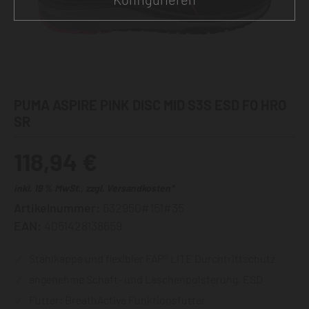
PUMA ASPIRE PINK DISC MID S3S ESD FO HRO
SR
118,94 €
inkl. 19 % MwSt., zzgl. Versandkosten*
Artikelnummer:
632950#151#35
EAN:
4051428138659
Stahlkappe und flexibler FAP® LITE Durchtrittschutz
angenehme Schaft- und Laschenpolsterung, ESD
Futter: BreathActive Funktionsfutter