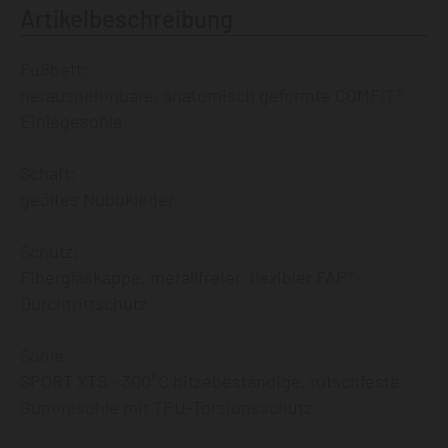
Artikelbeschreibung
Fußbett:
herausnehmbare, anatomisch geformte COMFIT®
Einlegesohle
Schaft:
geöltes Nubukleder
Schutz:
Fiberglaskappe, metallfreier, flexibler FAP®-
Durchtrittschutz
Sohle:
SPORT XTS - 300°C hitzebeständige, rutschfeste
Gummisohle mit TPU-Torsionsschutz