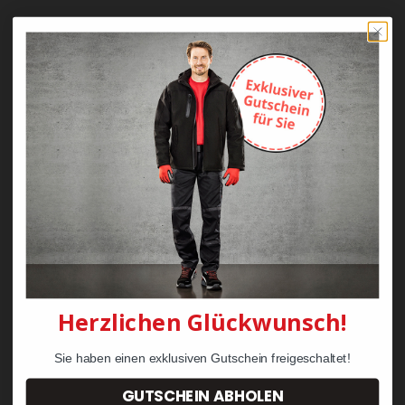
Normen
EN ISO 20345:2011
DGUV 112-191
Hitzebeständigkeit HRO
Fiberglaskappe, metallfreier, flexibler FAP®-
Durchtrittschutz
Herzlichen Glückwunsch!
S3
Sie haben einen exklusiven Gutschein freigeschaltet!
GUTSCHEIN ABHOLEN