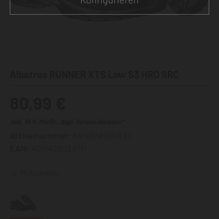
Albatros RUNNER XTS Low S3 HRO SRC
80,99 €
inkl. 19 % MwSt., zzgl. Versandkosten*
Artikelnummer:
641460#100#39
EAN:
4051428029711
Nubukleder