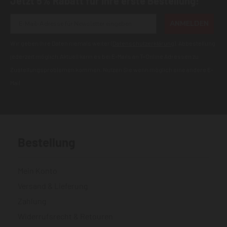
Jetzt 5% Rabatt für Ihre erste Bestellung!
ANMELDEN
Wir geben Ihre Daten niemals weiter (
Datenschutzerklärung
). Abbestellung
jederzeit möglich.Aktuell kann es bei E-Mails an T-Online Adressen zu
Zustellungsproblemen kommen. Nutzen Sie wenn möglich eine andere E-
Mail.
Bestellung
Mein Konto
Versand & Lieferung
Zahlung
Widerrufsrecht & Retouren