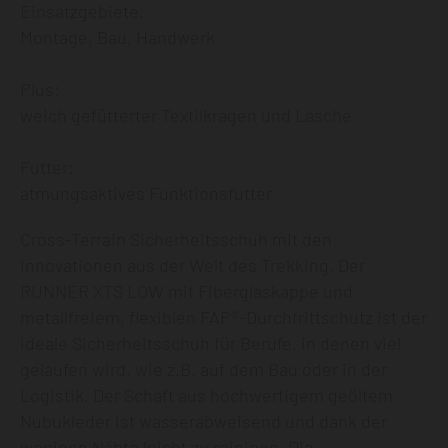
Einsatzgebiete:
Montage, Bau, Handwerk
Plus:
weich gefütterter Textilkragen und Lasche
Futter:
atmungsaktives Funktionsfutter
Cross-Terrain Sicherheitsschuh mit den
Innovationen aus der Welt des Trekking. Der
RUNNER XTS LOW mit Fiberglaskappe und
metallfreiem, flexiblen FAP®-Durchtrittschutz ist der
ideale Sicherheitsschuh für Berufe, in denen viel
gelaufen wird, wie z.B. auf dem Bau oder in der
Logistik. Der Schaft aus hochwertigem geöltem
Nubukleder ist wasserabweisend und dank der
wenigen Nähte leicht zu reinigen. Die