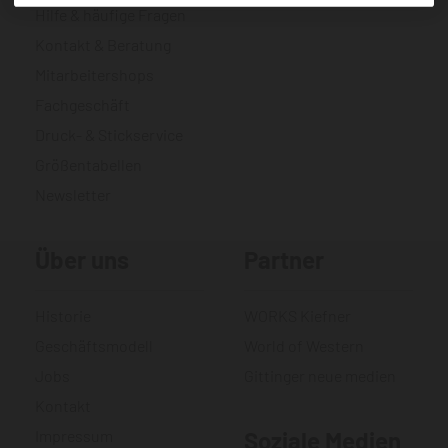
Hilfe & häufige Fragen
Kontakt & Beratung
Mitarbeitershops
Fachgeschäft
Druck- & Stickservice
Größentabellen
Newsletter
Über uns
Partner
Historie
WORKS Kiefner
Geschäftsmodell
World of Western
Jobs
Gittinger neue medien
Kontakt
Impressum
Soziale Medien