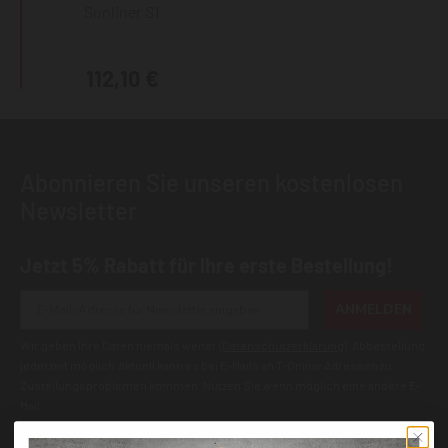
Sunliner S1
112,10 €
Abonnieren Sie unseren kostenlosen
Newsletter
Jetzt 5% Rabatt für Ihre erste Bestellung!
ANMELDEN
Wir geben Ihre Daten niemals weiter (
Datenschutzerklärung
). Abbestellung
jederzeit möglich.Aktuell kann es bei E-Mails an T-Online Adressen zu
Zustellungsproblemen kommen. Nutzen Sie wenn möglich eine andere E-
Mail.