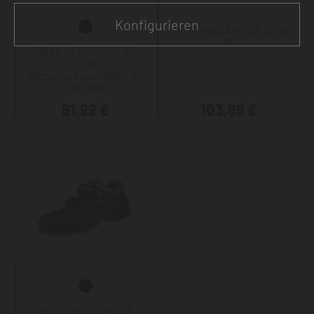
Konfigurieren
HKS CHALLENGER Solar
S1
Albatros CLIFTON AIR
LOW
Sicherheitssandalen S1
ESD SRC
61,99 €
103,89 €
HKS CHALLENGER