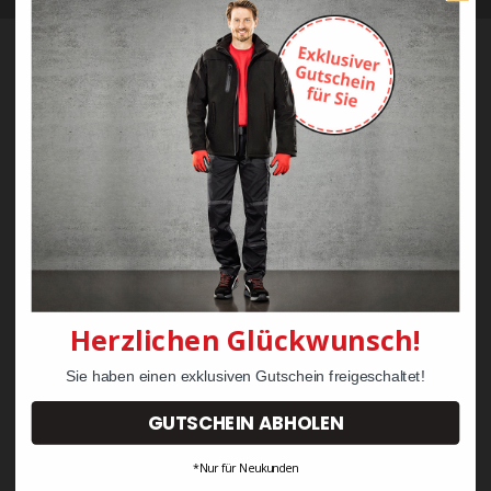
Bestellung
Mein Konto
Versand & Lieferung
Zahlung
Widerrufsrecht & Retouren
AGB
Über Klarna
Herzlichen Glückwunsch!
FAQs Klarna
Sie haben einen exklusiven Gutschein freigeschaltet!
Vertrag widerrufen
GUTSCHEIN ABHOLEN
Service
*Nur für Neukunden