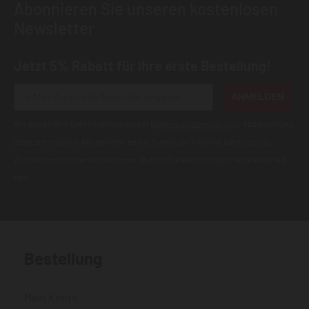
Abonnieren Sie unseren kostenlosen
Newsletter
Jetzt 5% Rabatt für Ihre erste Bestellung!
ANMELDEN
Wir geben Ihre Daten niemals weiter (
Datenschutzerklärung
). Abbestellung
jederzeit möglich.Aktuell kann es bei E-Mails an T-Online Adressen zu
Zustellungsproblemen kommen. Nutzen Sie wenn möglich eine andere E-
Mail.
Bestellung
Mein Konto