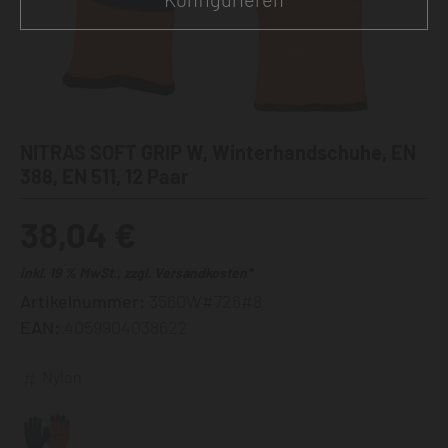
NITRAS SOFT GRIP W, Winterhandschuhe, EN
388, EN 511, 12 Paar
38,04 €
inkl. 19 % MwSt., zzgl. Versandkosten*
Artikelnummer:
3560W#726#8
EAN:
4059904038622
Nylon