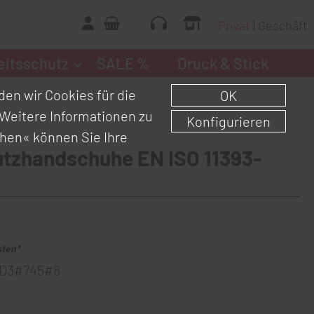
Privat
Geschäft
eitsschutz
SALE %
Druck & Stick
en wir Cookies für die
OK
Weitere Informationen zu
Konfigurieren
chen«
können Sie Ihre
utzhandschuhe EN ISO 11393-
sten*
D3#745#8