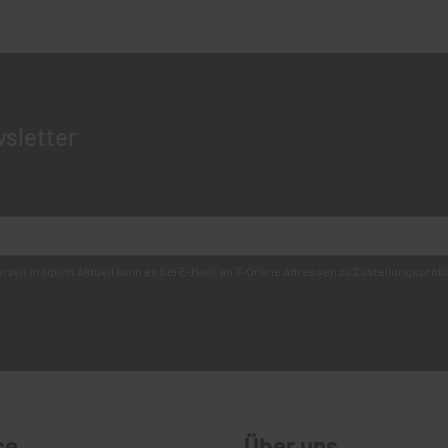
sletter
derzeit möglich.Aktuell kann es bei E-Mails an T-Online Adressen zu Zustellungsp
ce
Über uns