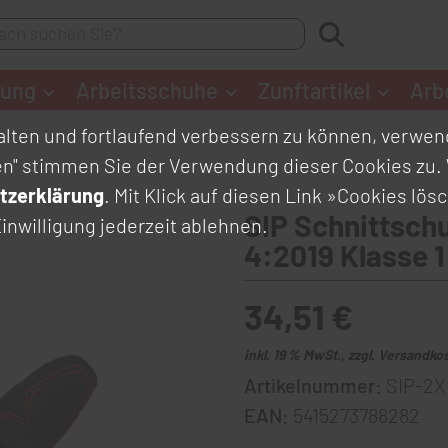
dung
Arbeitsschuhe
Zunftartikel
Arb
lten und fortlaufend verbessern zu können, verwend
en" stimmen Sie der Verwendung dieser Cookies zu. 
tzerklärung
. Mit Klick auf diesen Link
»Cookies lös
SIP Schnittsch
inwilligung jederzeit ablehnen.
4:2019 Klasse 1
34,51 €
inkl. 19 % MwSt., zzgl. Versandko
Artikelnummer:
SIP-2X
EAN:
5415273788282