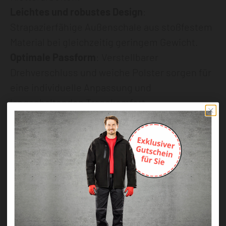
Leichtes und robustes Design
:
Strapazierfähige Außenschale aus stoßfestem
Material bei gleichzeitig geringem Gewicht.
Optimale Passform
: Verstellbarer
Drehverschluss und weiche Polster sorgen für
eine individuelle Anpassung und
langanhaltenden Tragekomfort.
Effiziente Belüftung
: Großzügige
Belüftungsöffnungen verhindern Hitzestau bei
intensiven Einsätzen.
Zubehör-kompatibel
:
Befestigungsmöglichkeiten für Stirnlampen,
Gehörschutz und weiteres Equipment.
Modernes Design
: Ergonomische Form und
ansprechende Optik für einen professionellen