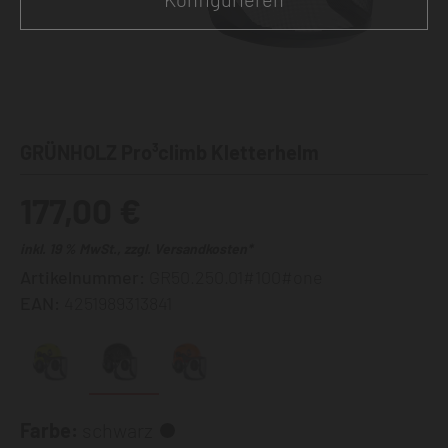
GRÜNHOLZ Pro³climb Kletterhelm
177,00 €
inkl. 19 % MwSt., zzgl. Versandkosten*
Artikelnummer:
GR50.250.01#100#one
EAN:
4251989313841
Farbe:
schwarz