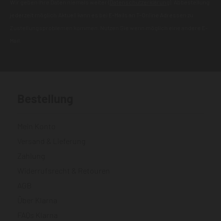
Wir geben Ihre Daten niemals weiter (
Datenschutzerklärung
). Abbestellung
jederzeit möglich.Aktuell kann es bei E-Mails an T-Online Adressen zu
Zustellungsproblemen kommen. Nutzen Sie wenn möglich eine andere E-
Mail.
Bestellung
Mein Konto
Versand & Lieferung
Zahlung
Widerrufsrecht & Retouren
AGB
Über Klarna
FAQs Klarna