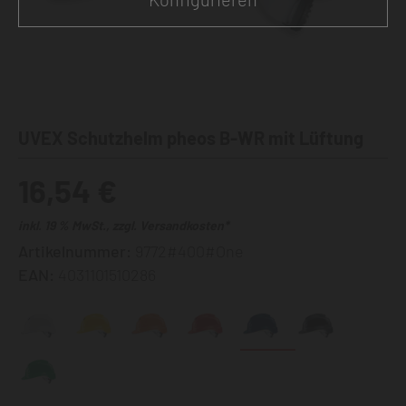
UVEX Schutzhelm pheos B-WR mit Lüftung
16,54 €
inkl. 19 % MwSt., zzgl. Versandkosten*
Artikelnummer:
9772#400#One
EAN:
4031101510286