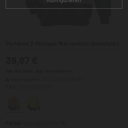
Portwest 2-farbiges Warnschutz-Sweatshirt
39,87 €
inkl. 19 % MwSt., zzgl. Versandkosten*
Artikelnummer:
B306ONRS#754#S
EAN:
5036108250226
Farbe:
orange marine