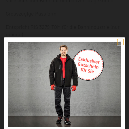
Vollelastischer Bund für ultimativen Tragekomfort
Grosszügige Passform
Entspricht RIS 3279-TOM für die Bahnindustrie (nur
orange)
40+ UPF klassifiziertes Gewebe, das 98% der UV-
Strahlen blockiert
Zertifiziert nach EN ISO 20471 nach 50x Wäschen
CE zertifiziert
UKCA gekennzeichnet
Angaben zur Produktsicherheit