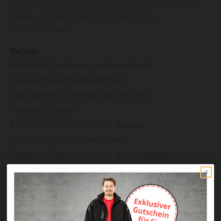
zwischen vier attraktiven Farbkombinationen der
Jacke, um Deinen persönlichen Stil zu
unterstreichen.
Details
Winddicht und wasserabweisend
Elastische Ärmelbündchen
Zwei große Einschubtaschen mit
Reißverschluss
Frontreißverschluss mit Garage
Gummizug am Jackensaum
Farbkombinationen: rot-gelb, orange-
anthrazit, oliv-anthrazit und grau-anthrazit
Vielseitig einsetzbar für Outdoor-Arbeiten
Einsatzgebiete