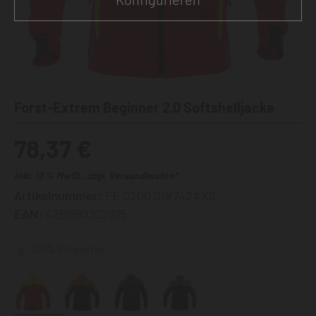
Forst-Extrem Beginner 2.0 Softshelljacke
78,37 €
inkl. 19 % MwSt., zzgl. Versandkosten*
Artikelnummer:
FE.0200.01#742#XS
EAN:
4251989302975
100% Polyester