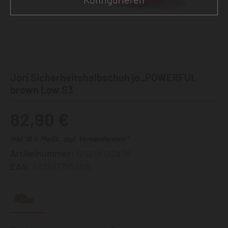
Jori Sicherheitshalbschuh jo_POWERFUL
brown Low S3
82,90 €
inkl. 19 % MwSt., zzgl. Versandkosten*
Artikelnummer:
12621#123#36
EAN:
4035877932815