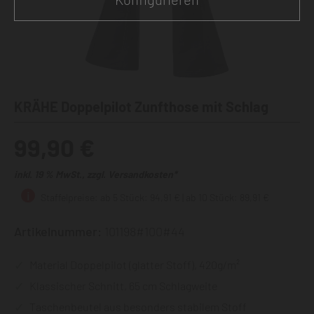
KRÄHE Doppelpilot Zunfthose mit Schlag
99,90 €
inkl. 19 % MwSt., zzgl. Versandkosten*
Staffelpreise: ab 5 Stück: 94,91 € | ab 10 Stück: 89,91 €
Artikelnummer:
101198#100#44
Material Doppelpilot (glatter Stoff), 420g/m²
Klassischer Schnitt, 65 cm Schlagweite
Taschenbeutel aus besonders stabilem Stoff