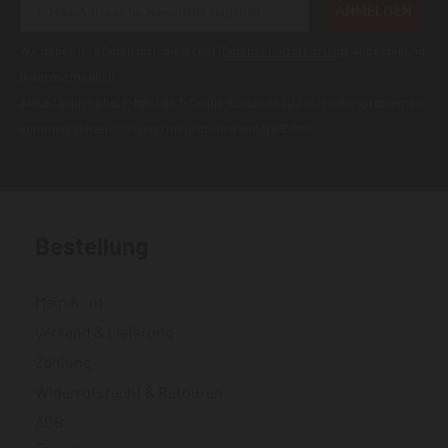
ANMELDEN
Wir geben Ihre Daten niemals weiter (
Datenschutzerklärung
). Abbestellung
jederzeit möglich.
Aktuell kann es bei E-Mails an T-Online Adressen zu Zustellungsproblemen
kommen. Nutzen Sie wenn möglich eine andere E-Mail.
Bestellung
Mein Konto
Versand & Lieferung
Zahlung
Widerrufsrecht & Retouren
AGB