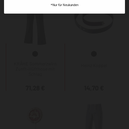
*Nur für Neukunden
KRÄHE Sommerzwirn
Heinz Koppel
Zunft-Hüfthose mit
Schlag
71,28 €
14,70 €