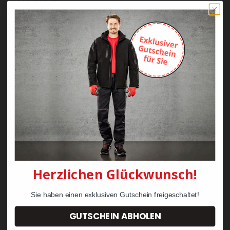
KRÄHE black crow
KRÄHE Doppelpilot
Dachdeckerstiefel
Zunftweste Young
Herzlichen Glückwunsch!
Classic
87,90 €
54,98 €
Sie haben einen exklusiven Gutschein freigeschaltet!
GUTSCHEIN ABHOLEN