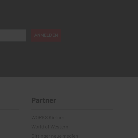
ANMELDEN
Partner
WORKS Kiefner
World of Western
Gittinger neue medien