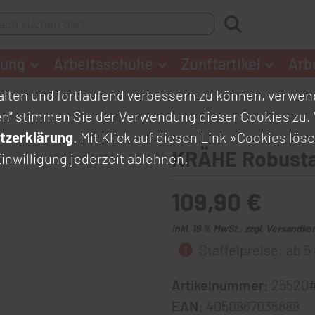
dung
Arbeitsschuhe
Zunftartikel
Arb
lten und fortlaufend verbessern zu können, verwend
en" stimmen Sie der Verwendung dieser Cookies zu. 
tzerklärung
. Mit Klick auf diesen Link
»Cookies lös
KRÄHE Robusta 
inwilligung jederzeit ablehnen.
109,90 €
inkl. 19 % MwSt., zzgl. Versandko
Staffelpreise: ab 5 
Artikelnummer:
25520
EAN:
4050867035888