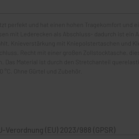
itzt perfekt und hat einen hohen Tragekomfort und 
ssen mit Lederecken als Abschluss- dadurch ist ein 
hlt. Knieverstärkung mit Kniepolstertaschen und Kle
uss. Recht mit einer großen Zollstocktasche, diese 
 Das Material ist durch den Stretchanteil querelast
 °C. Ohne Gürtel und Zubehör.
U-Verordnung (EU) 2023/988 (GPSR)