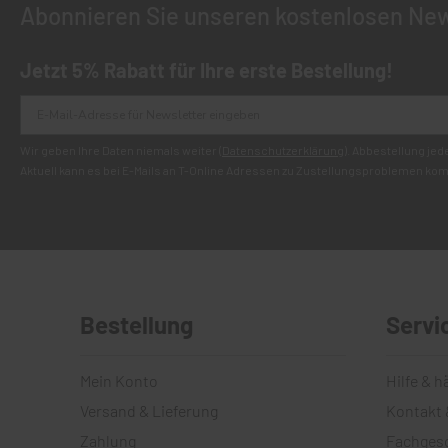
Abonnieren Sie unseren kostenlosen New
Jetzt 5% Rabatt für Ihre erste Bestellung!
Wir geben Ihre Daten niemals weiter (
Datenschutzerklärung
). Abbestellung jed
Aktuell kann es bei E-Mails an T-Online Adressen zu Zustellungsproblemen ko
Bestellung
Servi
Mein Konto
Hilfe & h
Versand & Lieferung
Kontakt 
Zahlung
Fachges