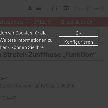
Privat
Geschäft
eitsschutz
SALE %
Druck & Stick
en wir Cookies für die
OK
Weitere Informationen zu
Konfigurieren
chen«
können Sie Ihre
Stretch Zunfthose „Funktion“
sten*
Stück: 104,40 € | ab 10 Stück: 98,91 €
#100#46