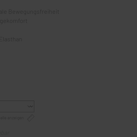
male Bewegungsfreiheit
agekomfort
Elasthan
elle anzeigen
gbar