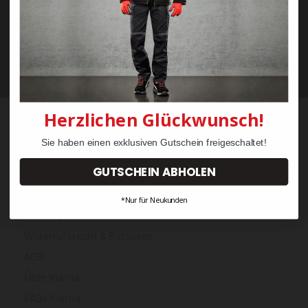
Wir geben Ihre Daten niemals weiter (
Datenschutzerklärung
). Abbestellung
jederzeit möglich.Aktuell kann es bei E-Mails an T-Online Adressen zu
Zustellungsproblemen kommen. Nutzen Sie wenn möglich eine andere E-
Mail.
Herzlichen Glückwunsch!
Bestellung
Sie haben einen exklusiven Gutschein freigeschaltet!
GUTSCHEIN ABHOLEN
Mein Konto
Versand & Lieferung
*Nur für Neukunden
Zahlung
Widerrufsrecht & Retouren
AGB
Über Klarna
FAQs Klarna