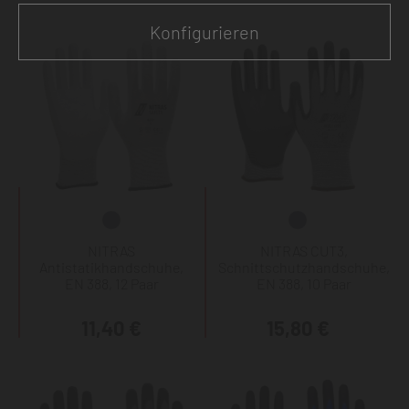
Konfigurieren
NITRAS
NITRAS CUT3,
Antistatikhandschuhe,
Schnittschutzhandschuhe,
EN 388, 12 Paar
EN 388, 10 Paar
11,40 €
15,80 €