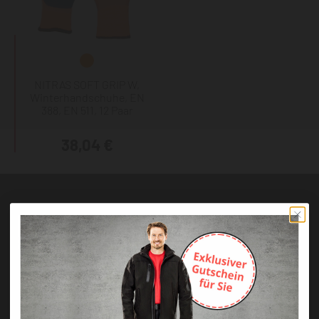
NITRAS SOFT GRIP W,
Winterhandschuhe, EN
388, EN 511, 12 Paar
38,04 €
Abonnieren Sie unseren kostenlosen
Newsletter
Jetzt 5% Rabatt für Ihre erste Bestellung!
ANMELDEN