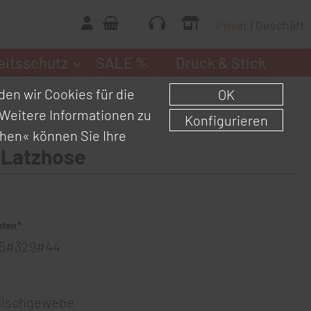
Privat
Geschäft
eitsschutz
SALE %
Druck & Stick
en wir Cookies für die
OK
Weitere Informationen zu
Konfigurieren
chen«
können Sie Ihre
 Latzhose
sten*
5#329#44
Mischgewebe