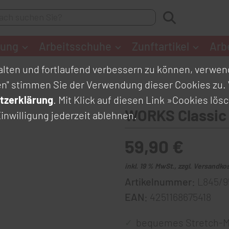
dung
Arbeitsschuhe
Zunftartikel
Arb
lten und fortlaufend verbessern zu können, verwend
en" stimmen Sie der Verwendung dieser Cookies zu. 
tzerklärung
. Mit Klick auf diesen Link
»Cookies lös
WORKS Classic
inwilligung jederzeit ablehnen.
59,90 €
inkl. 19 % MwSt., zzgl. Versandko
Artikelnummer:
L845/9
EAN:
4251168675418
bequemes Stretch-