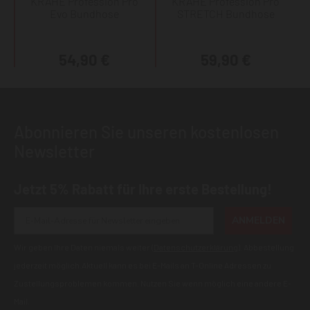
KRÄHE Profession Pro
KRÄHE Profession Pro
Evo Bundhose
STRETCH Bundhose
54,90 €
59,90 €
Abonnieren Sie unseren kostenlosen
Newsletter
Jetzt 5% Rabatt für Ihre erste Bestellung!
ANMELDEN
Wir geben Ihre Daten niemals weiter (
Datenschutzerklärung
). Abbestellung
jederzeit möglich.Aktuell kann es bei E-Mails an T-Online Adressen zu
Zustellungsproblemen kommen. Nutzen Sie wenn möglich eine andere E-
Mail.