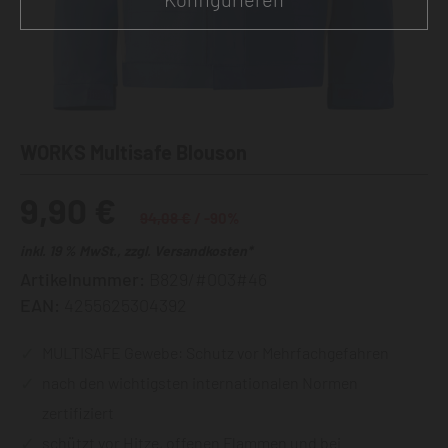
WORKS Multisafe Blouson
9,90 €
94,08 €
/ -90%
inkl. 19 % MwSt., zzgl. Versandkosten*
Artikelnummer:
B829/#003#46
EAN:
4255625304392
MULTISAFE Gewebe: Schutz vor Mehrfachgefahren
nach den wichtigsten internationalen Normen
zertifiziert
schützt vor Hitze, offenen Flammen und bei