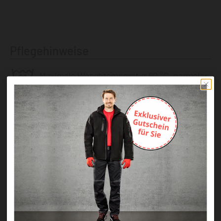
Pflegehinweise
Maximale Waschtemperatur 60 °C, normaler
Prozess
Nicht bleichen
Schonende Trocknung.
Mäßig heiß bügeln.
Behandlung in Reinigungsmaschine mit
folgenden Lösemitteln: Perchlorethylen,
Kohlenwasserstoffe.