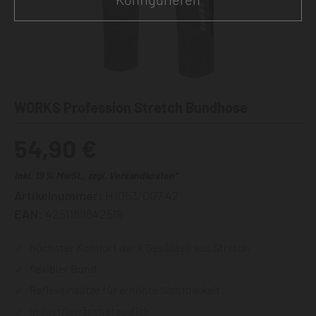
WORKS Profession Stretch Bundhose
54,90 €
inkl. 19 % MwSt., zzgl. Versandkosten*
Artikelnummer:
H1053/007 42
EAN:
4251168642519
höchster Komfort dank Gesäßteil aus Stretch
flexibler Bund
Reflexeinsätze für erhöhte Sichtbarkeit
industriewäschetauglich