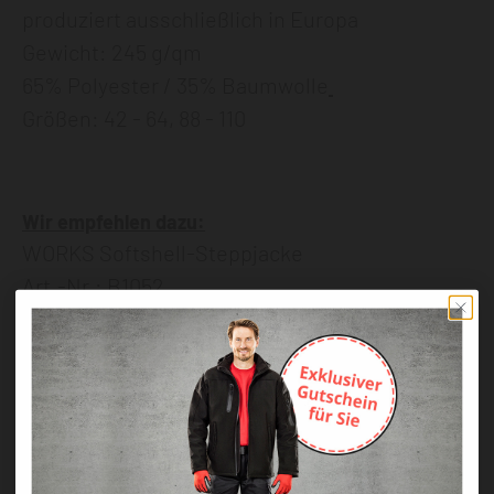
produziert ausschließlich in Europa
Gewicht: 245 g/qm
65% Polyester / 35% Baumwolle
Größen: 42 - 64, 88 - 110
Wir empfehlen dazu:
WORKS Softshell-Steppjacke
Art.-Nr.: B1052
Pflegehinweise
Maximale Waschtemperatur 60 °C, normaler
Prozess