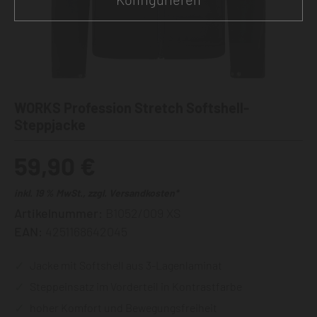
WORKS Profession Stretch Softshell-
Steppjacke
59,90 €
inkl. 19 % MwSt., zzgl. Versandkosten*
Artikelnummer:
B1052/009 XS
EAN:
4251168642045
Jacke mit Softshell aus 3-Lagenlaminat
Steppeinsatz im Vorderteil in Kontrastfarbe
hoher Komfort und Bewegungsfreiheit