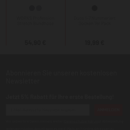
WORKS Profession
Duos 1-7 Nummeriert
Stretch Bundhose
Socken 7er Pack
54,90 €
19,99 €
Abonnieren Sie unseren kostenlosen
Newsletter
Jetzt 5% Rabatt für Ihre erste Bestellung!
ANMELDEN
Wir geben Ihre Daten niemals weiter (
Datenschutzerklärung
). Abbestellung
jederzeit möglich.Aktuell kann es bei E-Mails an T-Online Adressen zu