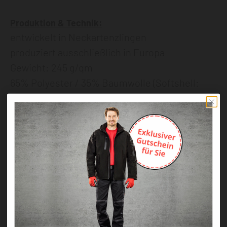
Produktion & Technik:
entwickelt in Neckartenzlingen
produziert ausschließlich in Europa
Gewicht: 245 g/qm
65% Polyester / 35% Baumwolle (Softshell:
100% Polyester)
Größen: XS - 4XL
Wir empfehlen dazu:
WORKS Profession Stretch Bundhose
Art.-Nr.: H1053