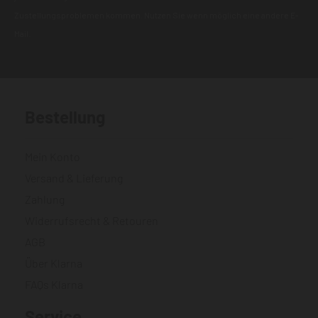
Zustellungsproblemen kommen. Nutzen Sie wenn möglich eine andere E-
Mail.
Bestellung
Mein Konto
Versand & Lieferung
Zahlung
Widerrufsrecht & Retouren
AGB
Über Klarna
FAQs Klarna
Service