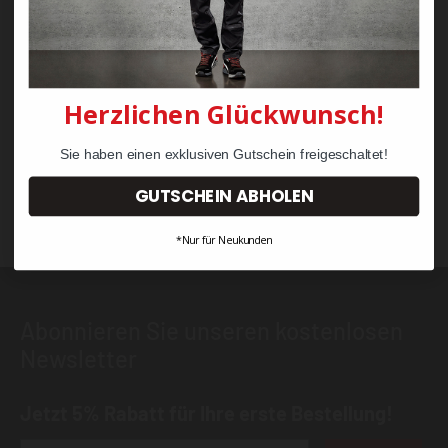
Herzlichen Glückwunsch!
KRÄHE Profession Pro
Sie haben einen exklusiven Gutschein freigeschaltet!
STRETCH Bundhose
GUTSCHEIN ABHOLEN
59,90 €
*Nur für Neukunden
Abonnieren Sie unseren kostenlosen
Newsletter
Jetzt 5% Rabatt für Ihre erste Bestellung!