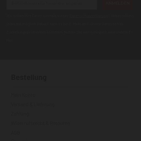
ANMELDEN
Wir geben Ihre Daten niemals weiter (
Datenschutzerklärung
). Abbestellung
jederzeit möglich.Aktuell kann es bei E-Mails an T-Online Adressen zu
Zustellungsproblemen kommen. Nutzen Sie wenn möglich eine andere E-
Mail.
Bestellung
Mein Konto
Versand & Lieferung
Zahlung
Widerrufsrecht & Retouren
AGB