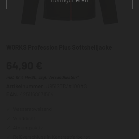
WORKS Profession Plus Softshelljacke
64,90 €
inkl. 19 % MwSt., zzgl. Versandkosten*
Artikelnummer:
J951STR/#100#S
EAN:
4251168671564
Wasserabweisend
Winddicht
Atmungsaktiv
Reißverschluss in Kontrastfarbe rot