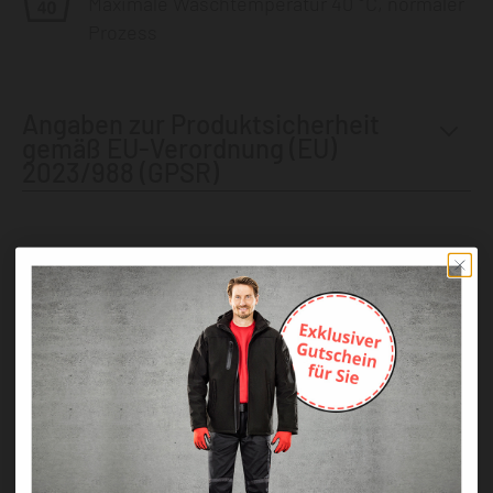
Maximale Waschtemperatur 40 °C, normaler
Prozess
Angaben zur Produktsicherheit
gemäß EU-Verordnung (EU)
2023/988 (GPSR)
Andere Kunden kauften auch diese
Produkte