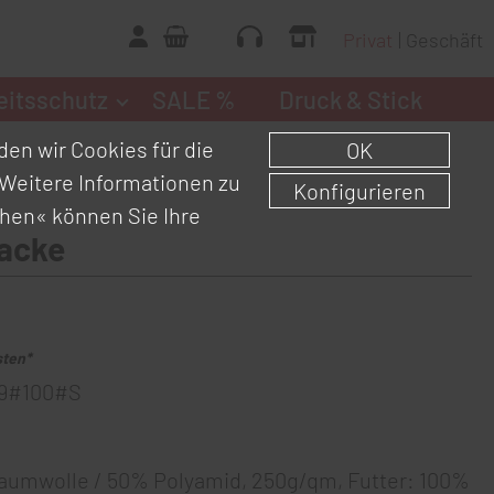
Privat
Geschäft
eitsschutz
SALE %
Druck & Stick
en wir Cookies für die
OK
Weitere Informationen zu
Konfigurieren
chen«
können Sie Ihre
acke
sten*
9#100#S
aumwolle / 50% Polyamid, 250g/qm, Futter: 100%