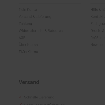
Mein Konto
Hilfe & h
Versand & Lieferung
Kontakt 
Zahlung
Fachges
Widerrufsrecht & Retouren
Druck- &
AGB
Größenta
Über Klarna
Newslett
FAQs Klarna
Versand
Schnelle Lieferung
Hohe Lagerverfügbarkeit