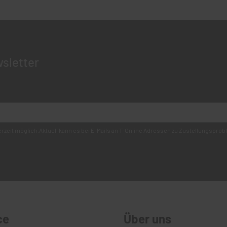
sletter
derzeit möglich.Aktuell kann es bei E-Mails an T-Online Adressen zu Zustellungsp
ce
Über uns