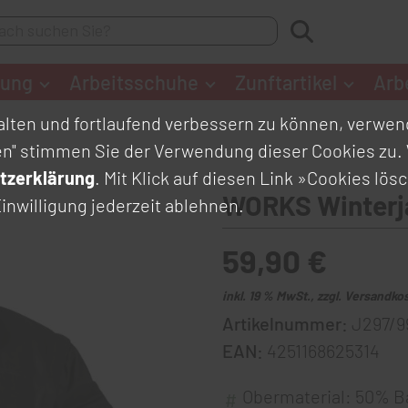
dung
Arbeitsschuhe
Zunftartikel
Arb
lten und fortlaufend verbessern zu können, verwend
en" stimmen Sie der Verwendung dieser Cookies zu. 
tzerklärung
. Mit Klick auf diesen Link
»Cookies lös
WORKS Winterj
inwilligung jederzeit ablehnen.
59,90 €
inkl. 19 % MwSt., zzgl. Versandko
Artikelnummer:
J297/9
EAN:
4251168625314
Obermaterial: 50% B