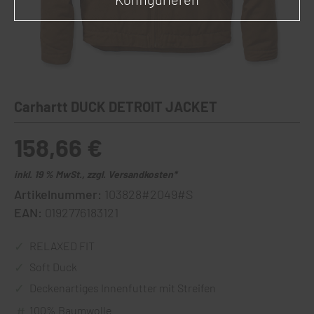
Carhartt DUCK DETROIT JACKET
158,66 €
inkl. 19 % MwSt., zzgl. Versandkosten*
Artikelnummer:
103828#2049#S
EAN:
0192776183121
RELAXED FIT
Soft Duck
Deckenartiges Innenfutter mit Streifen
100% Baumwolle