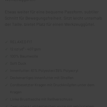
Etwas weiter für eine bequeme Passform, subtiler
Schnitt für Bewegungsfreiheit. Sitzt leicht unterhalb
der Taille, bietet Platz für einen Werkzeuggürtel.
RELAXED FIT
12 oz/yd² - 407 gsm
100% Baumwolle
Soft Duck
Innenfutter: 61% Polyester/39% Polyacryl
Deckenartiges Innenfutter mit Streifen
Cordbesetzter Kragen mit Druckknöpfen unter dem
Kragen
Linke Brusttasche mit Reißverschluss
Zwei untere Leistentaschen vorne mit gebürstetem