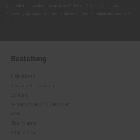
jederzeit möglich.Aktuell kann es bei E-Mails an T-Online Adressen zu
Zustellungsproblemen kommen. Nutzen Sie wenn möglich eine andere E-
Mail.
Bestellung
Mein Konto
Versand & Lieferung
Zahlung
Widerrufsrecht & Retouren
AGB
Über Klarna
FAQs Klarna