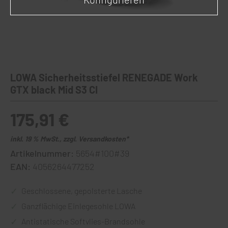
LOWA Sicherheitsstiefel RENEGADE Work
GTX black Mid S3 CI
175,91 €
inkl. 19 % MwSt., zzgl. Versandkosten*
Artikelnummer:
5654#100#39
EAN:
4056264477252
Geschlossene, gepolsterte Lasche
Ganzflächige Einlegesohle LOWA
Antistatische Softvlies-Brandsohle