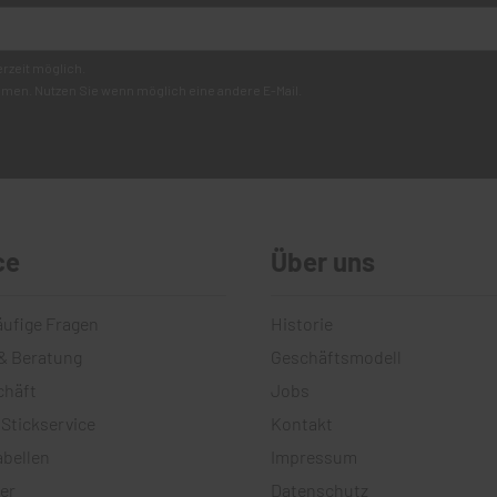
erzeit möglich.
mmen. Nutzen Sie wenn möglich eine andere E-Mail.
ce
Über uns
äufige Fragen
Historie
& Beratung
Geschäftsmodell
chäft
Jobs
 Stickservice
Kontakt
bellen
Impressum
er
Datenschutz