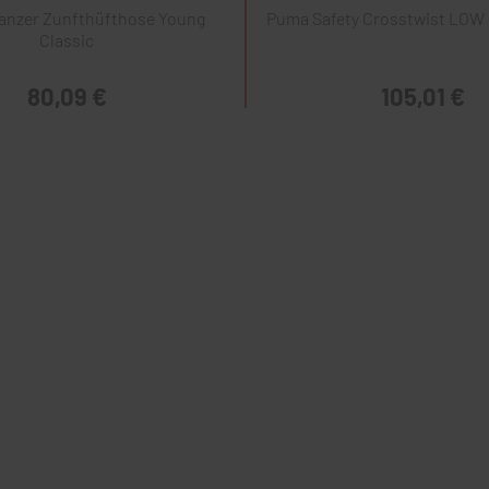
nzer Zunfthüfthose Young
Puma Safety Crosstwist LOW
Classic
80,09 €
105,01 €