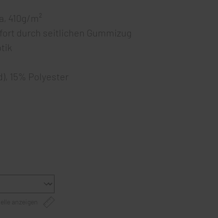
a, 410g/m²
ort durch seitlichen Gummizug
tik
), 15% Polyester
elle anzeigen