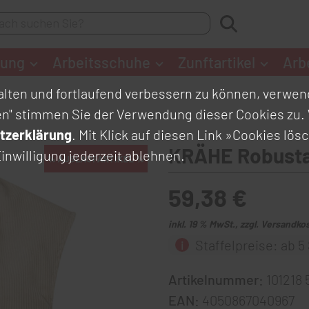
dung
Arbeitsschuhe
Zunftartikel
Arb
lten und fortlaufend verbessern zu können, verwend
en" stimmen Sie der Verwendung dieser Cookies zu. 
tzerklärung
. Mit Klick auf diesen Link
»Cookies lös
KRÄHE Robusta
inwilligung jederzeit ablehnen.
59,38 €
inkl. 19 % MwSt., zzgl. Versandko
Staffelpreise: ab 5 
Artikelnummer:
101218 
EAN:
4050867040967