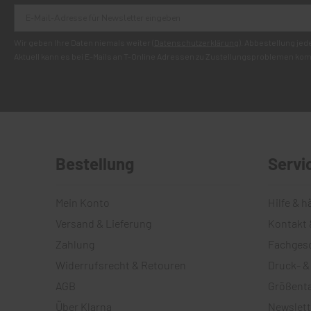
Wir geben Ihre Daten niemals weiter (
Datenschutzerklärung
). Abbestellung jed
Aktuell kann es bei E-Mails an T-Online Adressen zu Zustellungsproblemen ko
Bestellung
Servi
Mein Konto
Hilfe & h
Versand & Lieferung
Kontakt 
Zahlung
Fachges
Widerrufsrecht & Retouren
Druck- &
AGB
Größenta
Über Klarna
Newslett