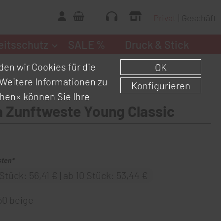
Privat
Geschäft
eitsschutz
SALE %
Druck & Stick
en wir Cookies für die
OK
Weitere Informationen zu
Konfigurieren
chen«
können Sie Ihre
 Zunftweste Young Classic
sten*
Stück: 56,41 € | ab 10 Stück: 53,44 €
50 beige