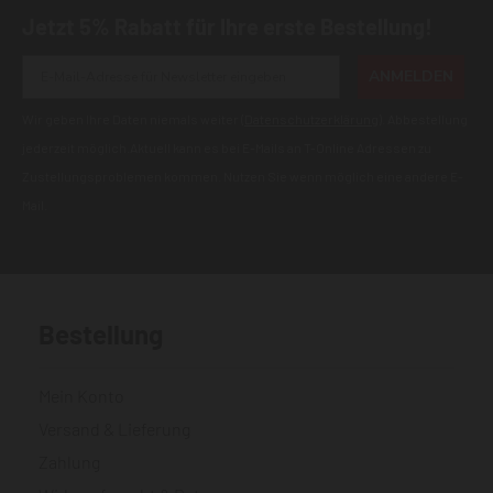
Jetzt 5% Rabatt für Ihre erste Bestellung!
ANMELDEN
Wir geben Ihre Daten niemals weiter (
Datenschutzerklärung
). Abbestellung
jederzeit möglich.Aktuell kann es bei E-Mails an T-Online Adressen zu
Zustellungsproblemen kommen. Nutzen Sie wenn möglich eine andere E-
Mail.
Bestellung
Mein Konto
Versand & Lieferung
Zahlung