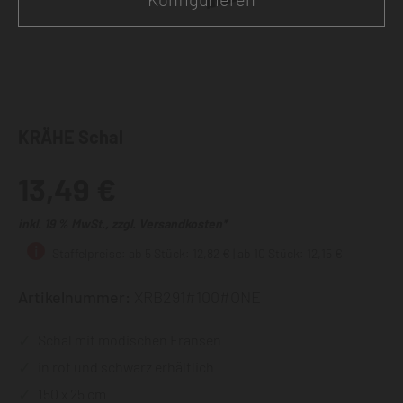
KRÄHE Schal
13,49 €
inkl. 19 % MwSt., zzgl. Versandkosten*
Staffelpreise: ab 5 Stück: 12,82 € | ab 10 Stück: 12,15 €
Artikelnummer:
XRB291#100#ONE
Schal mit modischen Fransen
in rot und schwarz erhältlich
150 x 25 cm