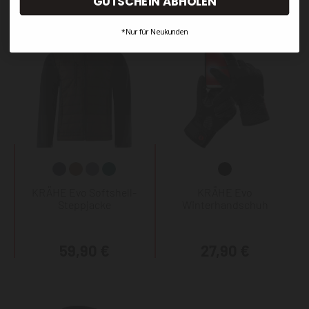
GUTSCHEIN ABHOLEN
*Nur für Neukunden
KRÄHE Evo Softshell-
KRÄHE Evo
Steppjacke
Winterhandschuh
59,90 €
27,90 €