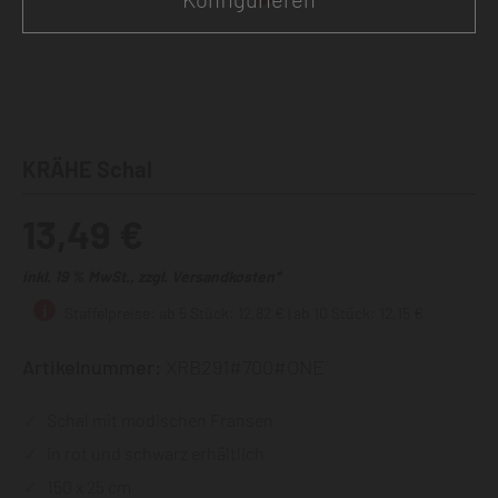
KRÄHE Schal
13,49 €
inkl. 19 % MwSt., zzgl. Versandkosten*
Staffelpreise: ab 5 Stück: 12,82 € | ab 10 Stück: 12,15 €
Artikelnummer:
XRB291#700#ONE
Schal mit modischen Fransen
in rot und schwarz erhältlich
150 x 25 cm