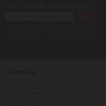
Jetzt 5% Rabatt für Ihre erste Bestellung!
ANMELDEN
Wir geben Ihre Daten niemals weiter (
Datenschutzerklärung
). Abbestellung
jederzeit möglich.Aktuell kann es bei E-Mails an T-Online Adressen zu
Zustellungsproblemen kommen. Nutzen Sie wenn möglich eine andere E-
Mail.
Bestellung
Mein Konto
Versand & Lieferung
Zahlung