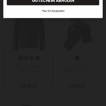
GUTSCHEIN ABHOLEN
*Nur für Neukunden
KRÄHE Evo Softshell-
KRÄHE Evo
Steppjacke
Winterhandschuh
59,90 €
27,90 €