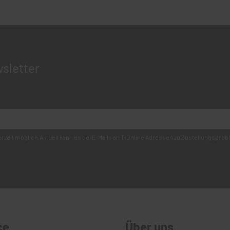
sletter
derzeit möglich.Aktuell kann es bei E-Mails an T-Online Adressen zu Zustellungsp
ce
Über uns