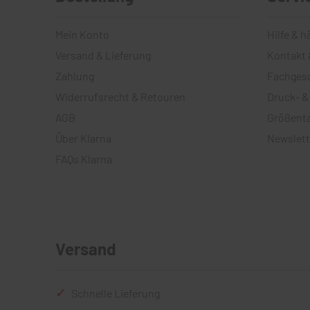
Mein Konto
Hilfe & h
Versand & Lieferung
Kontakt 
Zahlung
Fachges
Widerrufsrecht & Retouren
Druck- &
AGB
Größenta
Über Klarna
Newslett
FAQs Klarna
Versand
Schnelle Lieferung