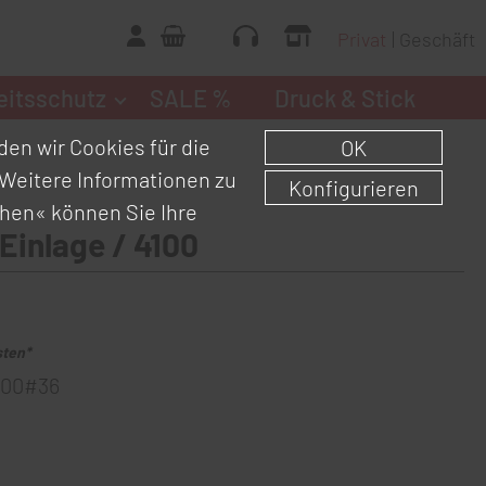
Privat
Geschäft
eitsschutz
SALE %
Druck & Stick
en wir Cookies für die
OK
Weitere Informationen zu
Konfigurieren
chen«
können Sie Ihre
Einlage / 4100
sten*
00#36