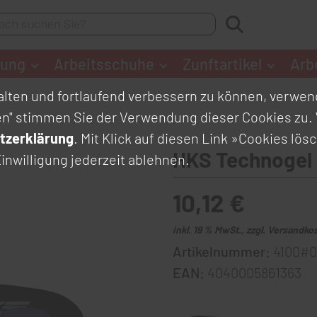
dung
Arbeitsschuhe
Zunftartikel
Arb
lten und fortlaufend verbessern zu können, verwend
en" stimmen Sie der Verwendung dieser Cookies zu. 
tzerklärung
. Mit Klick auf diesen Link
»Cookies lös
HKS Technogel 
inwilligung jederzeit ablehnen.
10,12 €
inkl. 19 % MwSt., zzgl. Versandko
Artikelnummer:
4100#0
EAN:
4040005861363