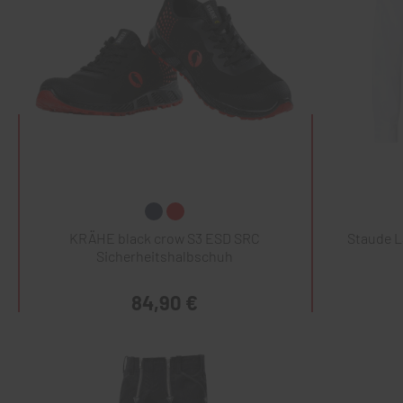
KRÄHE black crow S3 ESD SRC
Staude 
Sicherheitshalbschuh
84,90 €