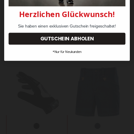
Herzlichen Glückwunsch!
KRÄHE Robusta Zunft-
KRÄHE Deutschleder
Sie haben einen exklusiven Gutschein freigeschaltet!
Hüfthose mit Schlag
Zunft-Hüfthose mit
Schlag
GUTSCHEIN ABHOLEN
101,03 €
94,25 €
*Nur für Neukunden