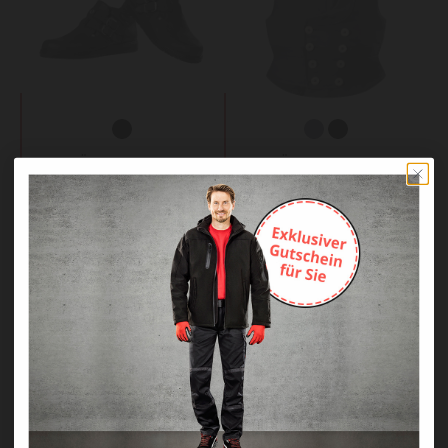
KRÄHE black crow
KRÄHE Doppelpilot
Dachdeckerstiefel
Zunftweste Young
Classic
87,90 €
54,98 €