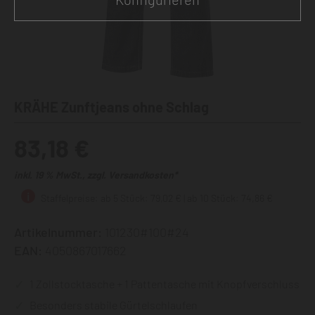
KRÄHE Zunftjeans ohne Schlag
83,18 €
inkl. 19 % MwSt., zzgl. Versandkosten*
Staffelpreise: ab 5 Stück: 79,02 € | ab 10 Stück: 74,86 €
Artikelnummer:
101230#100#24
EAN:
4050867017662
1 Zollstocktasche + 1 Pattentasche mit Knopfverschluss
Besonders stabile Gürtelschlaufen