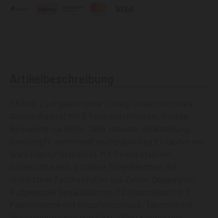
Artikelbeschreibung
KRÄHE Zunftjeans ohne Schlag. Unser robustes
Allroundtalent! Mit 2 Reißverschlüssen. Gerade
Beinweite, ca 50cm. Sehr robuste Verarbeitung.
Gekrumpft, verhindert nachträgliches Einlaufen der
Ware (Sanfor Standard). Mit 7 extra stabilen
Gürtelschlaufen. 2 stabile Flügeltaschen mit
reißfestem Taschenfutter aus Zwirn- Doppelpilot.
Aufgesetzte Gesäßtaschen. 1 Zollstocktasche. 1
Pattentasche mit Knopfverschluss. Taschen mit
Waschlederecken verstärkt. Ohne Koppel und