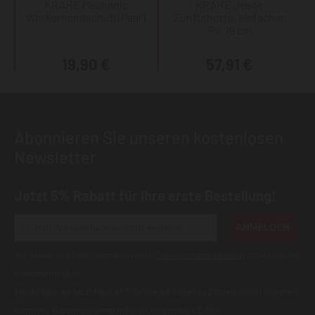
KRÄHE Mechanic
KRÄHE Jeans
Workerhandschuh (Paar)
Zunftshorts, einfacher
RV, 19 cm
19,90 €
57,91 €
Abonnieren Sie unseren kostenlosen
Newsletter
Jetzt 5% Rabatt für Ihre erste Bestellung!
ANMELDEN
Wir geben Ihre Daten niemals weiter (
Datenschutzerklärung
). Abbestellung
jederzeit möglich.
Aktuell kann es bei E-Mails an T-Online Adressen zu Zustellungsproblemen
kommen. Nutzen Sie wenn möglich eine andere E-Mail.