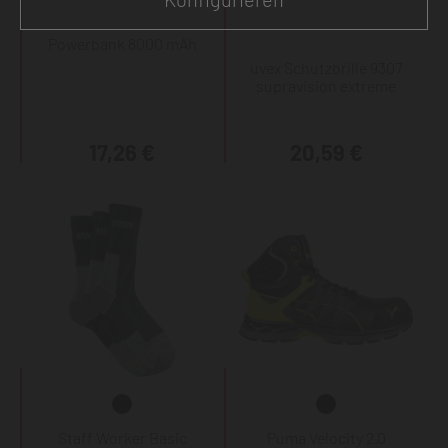
Powerbank 8000 mAh
uvex Schutzbrille 9307
supravision extreme
17,26 €
20,59 €
Staff Worker Basic
Puma Velocity 2.0