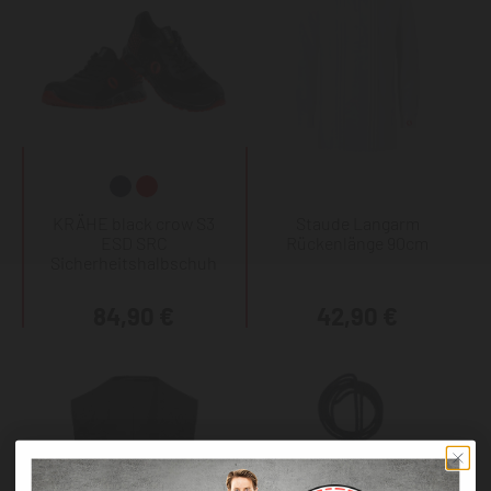
KRÄHE black crow S3
Staude Langarm
ESD SRC
Rückenlänge 90cm
Sicherheitshalbschuh
84,90 €
42,90 €