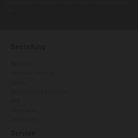
Zustellungsproblemen kommen. Nutzen Sie wenn möglich eine andere E-
Mail.
Bestellung
Mein Konto
Versand & Lieferung
Zahlung
Widerrufsrecht & Retouren
AGB
Über Klarna
FAQs Klarna
Service