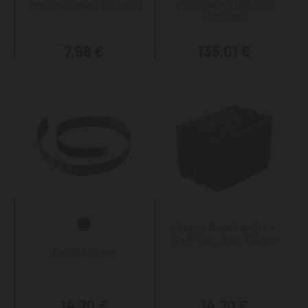
Arbeitssocken 3er Pack
YELLOW MID S3 ESD
HRO SRC
7,98 €
135,01 €
James Nageltasche -
SNAPfast, zwei Fächer
Heinz Koppel
14,70 €
14,70 €