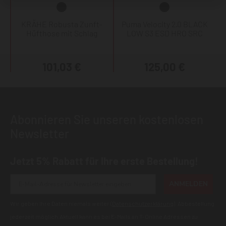
KRÄHE Robusta Zunft-
Puma Velocity 2.0 BLACK
Hüfthose mit Schlag
LOW S3 ESD HRO SRC
101,03 €
125,00 €
Abonnieren Sie unseren kostenlosen
Newsletter
Jetzt 5% Rabatt für Ihre erste Bestellung!
ANMELDEN
Wir geben Ihre Daten niemals weiter (
Datenschutzerklärung
). Abbestellung
jederzeit möglich.Aktuell kann es bei E-Mails an T-Online Adressen zu