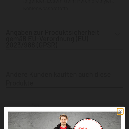
folgenden Lösemitteln: Perchlorethylen,
Kohlenwasserstoffe.
Angaben zur Produktsicherheit
gemäß EU-Verordnung (EU)
2023/988 (GPSR)
Andere Kunden kauften auch diese
Produkte