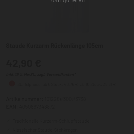
Staude Kurzarm Rückenlänge 105cm
42,90 €
inkl. 19 % MwSt., zzgl. Versandkosten*
Staffelpreise: ab 5 Stück: 40,75 € | ab 10 Stück: 38,61 €
Artikelnummer:
101228#300#3738
EAN:
4050867348872
Traditionelle Kurzarm-Schlupfstaude
Klassischer Staude-Stehkragen