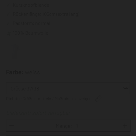
Kurzknopfblende
Rückenlänge: 105cm (extra lang)
Passform: normal
100% Baumwolle
Farbe:
weiss
Richtige Größe ermitteln / Maßtabelle anzeigen
Lieferzeit: sofort verfügbar
Menge: