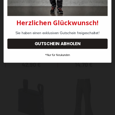
Herzlichen Glückwunsch!
Sie haben einen exklusiven Gutschein freigeschaltet!
Staude Langarm
GUTSCHEIN ABHOLEN
Heinz Koppel
Rückenlänge 90cm
*Nur für Neukunden
42,90 €
14,70 €