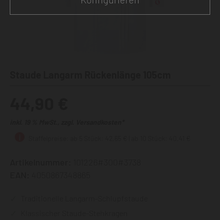
Staude Langarm Rückenlänge 105cm
44,90 €
inkl. 19 % MwSt., zzgl. Versandkosten*
Staffelpreise: ab 5 Stück: 42,65 € | ab 10 Stück: 40,41 €
Artikelnummer:
101226#300#3738
EAN:
4050867348865
Traditionelle Langarm-Schlupfstaude
Klassischer Staude-Stehkragen