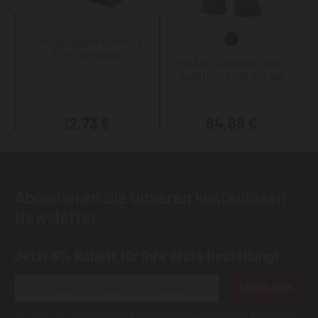
Arnold Nageltasche - 1
Fach, genietet
KRÄHE Sommerzwirn
Zunfthose mit Schlag
12,73 €
84,89 €
Abonnieren Sie unseren kostenlosen
Newsletter
Jetzt 5% Rabatt für Ihre erste Bestellung!
ANMELDEN
Wir geben Ihre Daten niemals weiter (
Datenschutzerklärung
). Abbestellung