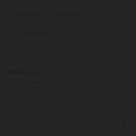
Kurzknopfblende
Rückenlänge: 105cm (extra lang)
Passform: normal
100% Baumwolle
Farbe:
weiss
Richtige Größe ermitteln / Maßtabelle anzeigen
Lieferzeit: sofort verfügbar
Menge: