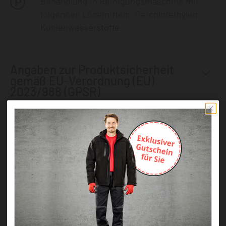
Behandlung in Reinigungsmaschine mit
folgenden Lösemitteln: Perchlorethylen,
Kohlenwasserstoffe.
Angaben zur Produktsicherheit
gemäß EU-Verordnung (EU)
2023/988 (GPSR)
Andere Kunden kauften auch diese
Produkte