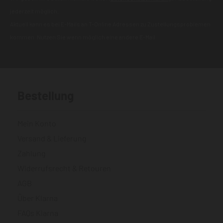
jederzeit möglich.
Aktuell kann es bei E-Mails an T-Online Adressen zu Zustellungsproblemen
kommen. Nutzen Sie wenn möglich eine andere E-Mail.
Bestellung
Mein Konto
Versand & Lieferung
Zahlung
Widerrufsrecht & Retouren
AGB
Über Klarna
FAQs Klarna