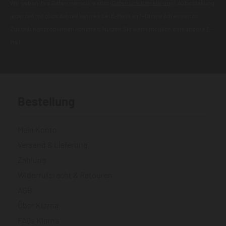
Wir geben Ihre Daten niemals weiter (
Datenschutzerklärung
). Abbestellung
jederzeit möglich.Aktuell kann es bei E-Mails an T-Online Adressen zu
Zustellungsproblemen kommen. Nutzen Sie wenn möglich eine andere E-
Mail.
Bestellung
Mein Konto
Versand & Lieferung
Zahlung
Widerrufsrecht & Retouren
AGB
Über Klarna
FAQs Klarna