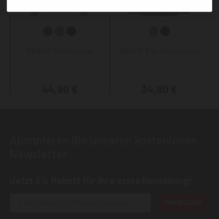
KRÄHE Stricktroyer
KRÄHE Evo Fleecejacke
44,90 €
34,90 €
Abonnieren Sie unseren kostenlosen
Newsletter
Jetzt 5% Rabatt für Ihre erste Bestellung!
ANMELDEN