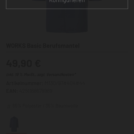
WORKS Basic Berufsmantel
49,90 €
inkl. 19 % MwSt., zzgl. Versandkosten*
Artikelnummer:
M130/97#404#44
EAN:
4251168678969
65% Polyester / 35% Baumwolle