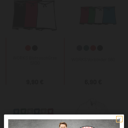
WORKS Bistroschürze
WORKS Vorbinder S60
S100
9,90 €
6,90 €