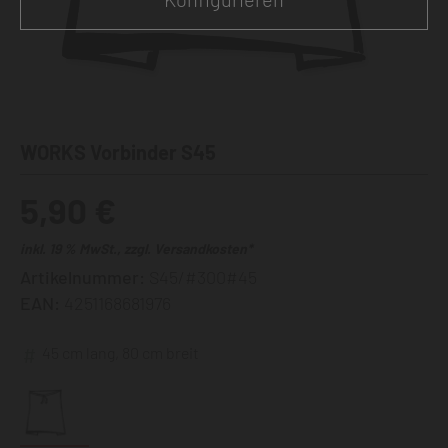
WORKS Vorbinder S45
5,90 €
inkl. 19 % MwSt., zzgl. Versandkosten*
Artikelnummer:
S45/#300#45
EAN:
4251168681976
45 cm lang, 80 cm breit