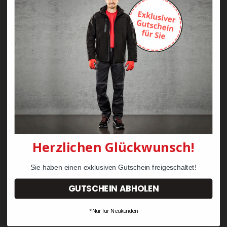
WORKS Koch- und
WORKS Latzschürze S95
Bäckerjacke J410
9,90 €
37,50 €
Herzlichen Glückwunsch!
Sie haben einen exklusiven Gutschein freigeschaltet!
GUTSCHEIN ABHOLEN
*Nur für Neukunden