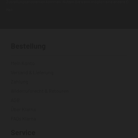
Zustellungsproblemen kommen. Nutzen Sie wenn möglich eine andere E-
Mail.
Bestellung
Mein Konto
Versand & Lieferung
Zahlung
Widerrufsrecht & Retouren
AGB
Über Klarna
FAQs Klarna
Service