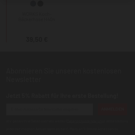
WORKS Koch-
Bäckerhose H404
39,50 €
Abonnieren Sie unseren kostenlosen
Newsletter
Jetzt 5% Rabatt für Ihre erste Bestellung!
ANMELDEN
Wir geben Ihre Daten niemals weiter (
Datenschutzerklärung
). Abbestellung
jederzeit möglich.Aktuell kann es bei E-Mails an T-Online Adressen zu