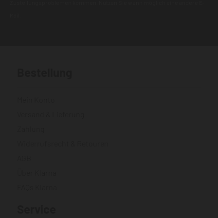
Zustellungsproblemen kommen. Nutzen Sie wenn möglich eine andere E-
Mail.
Bestellung
Mein Konto
Versand & Lieferung
Zahlung
Widerrufsrecht & Retouren
AGB
Über Klarna
FAQs Klarna
Service