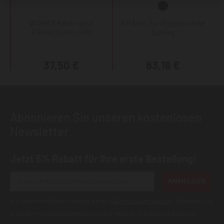
WORKS Koch- und
KRÄHE Zunftjeans ohne
Bäckerjacke J410
Schlag
37,50 €
83,18 €
Abonnieren Sie unseren kostenlosen
Newsletter
Jetzt 5% Rabatt für Ihre erste Bestellung!
ANMELDEN
Wir geben Ihre Daten niemals weiter (
Datenschutzerklärung
). Abbestellung
jederzeit möglich.Aktuell kann es bei E-Mails an T-Online Adressen zu