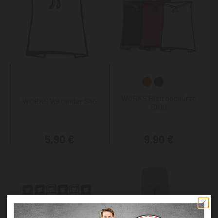
WORKS Bistroschürze
WORKS Vorbinder S45
S100
5,90 €
9,90 €