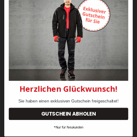
WORKS Koch-
WORKS Latzschürze S95
Bäckerhose H404
9,90 €
39,50 €
Herzlichen Glückwunsch!
Sie haben einen exklusiven Gutschein freigeschaltet!
GUTSCHEIN ABHOLEN
*Nur für Neukunden