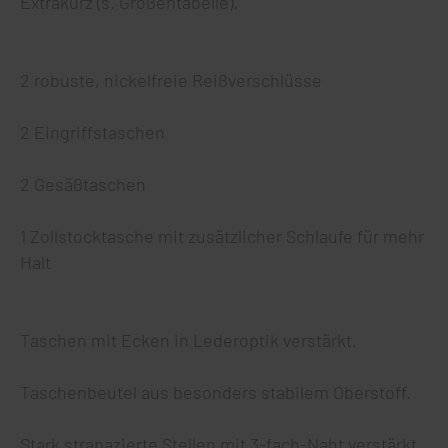
Extrakurz (s. Größentabelle).
2 robuste, nickelfreie Reißverschlüsse
2 Eingriffstaschen
2 Gesäßtaschen
1 Zollstocktasche mit zusätzlicher Schlaufe für mehr
Halt
Taschen mit Ecken in Lederoptik verstärkt.
Taschenbeutel aus besonders stabilem Oberstoff.
Stark strapazierte Stellen mit 3-fach-Naht verstärkt.