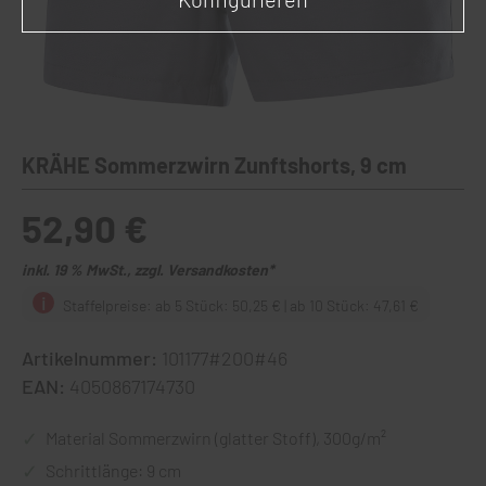
KRÄHE Sommerzwirn Zunftshorts, 9 cm
52,90 €
inkl. 19 % MwSt., zzgl. Versandkosten*
Staffelpreise: ab 5 Stück: 50,25 € | ab 10 Stück: 47,61 €
Artikelnummer:
101177#200#46
EAN:
4050867174730
Material Sommerzwirn (glatter Stoff), 300g/m²
Schrittlänge: 9 cm