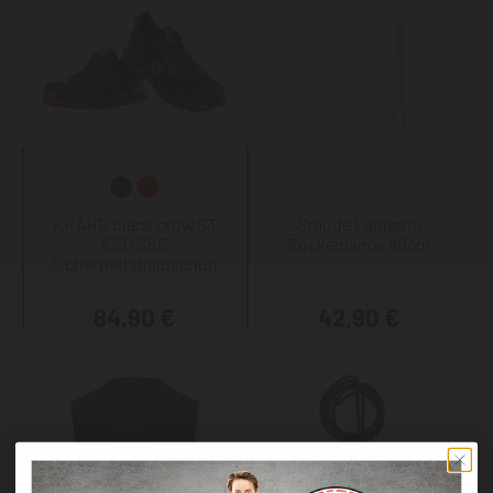
KRÄHE black crow S3
Staude Langarm
ESD SRC
Rückenlänge 90cm
Sicherheitshalbschuh
84,90 €
42,90 €