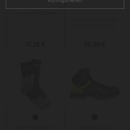
Powerbank 8000 mAh
uvex Schutzbrille 9307
supravision extreme
17,26 €
20,59 €
Staff Worker Basic
Puma Velocity 2.0