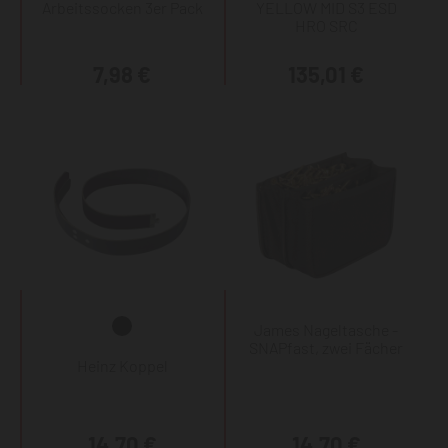
Arbeitssocken 3er Pack
YELLOW MID S3 ESD
HRO SRC
7,98 €
135,01 €
James Nageltasche -
SNAPfast, zwei Fächer
Heinz Koppel
14,70 €
14,70 €