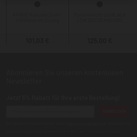
KRÄHE Robusta Zunft-
Puma Velocity 2.0 BLACK
Hüfthose mit Schlag
LOW S3 ESD HRO SRC
101,03 €
125,00 €
Abonnieren Sie unseren kostenlosen
Newsletter
Jetzt 5% Rabatt für Ihre erste Bestellung!
ANMELDEN
Wir geben Ihre Daten niemals weiter (
Datenschutzerklärung
). Abbestellung
jederzeit möglich.Aktuell kann es bei E-Mails an T-Online Adressen zu