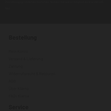
Zustellungsproblemen kommen. Nutzen Sie wenn möglich eine andere E-
Mail.
Bestellung
Mein Konto
Versand & Lieferung
Zahlung
Widerrufsrecht & Retouren
AGB
Über Klarna
FAQs Klarna
Service