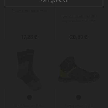
Powerbank 8000 mAh
uvex Schutzbrille 9307
supravision extreme
17,26 €
20,59 €
Staff Worker Basic
Puma Velocity 2.0