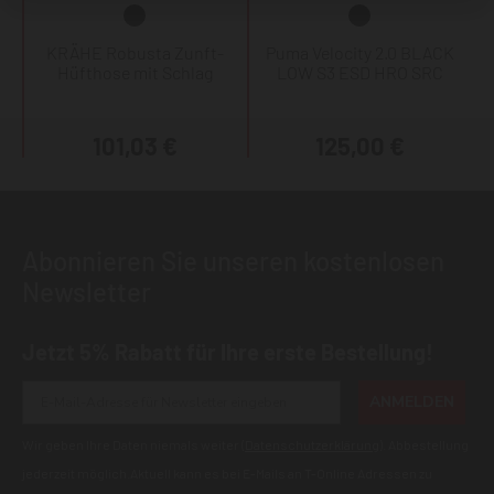
KRÄHE Robusta Zunft-
Puma Velocity 2.0 BLACK
Hüfthose mit Schlag
LOW S3 ESD HRO SRC
101,03 €
125,00 €
Abonnieren Sie unseren kostenlosen
Newsletter
Jetzt 5% Rabatt für Ihre erste Bestellung!
ANMELDEN
Wir geben Ihre Daten niemals weiter (
Datenschutzerklärung
). Abbestellung
jederzeit möglich.Aktuell kann es bei E-Mails an T-Online Adressen zu