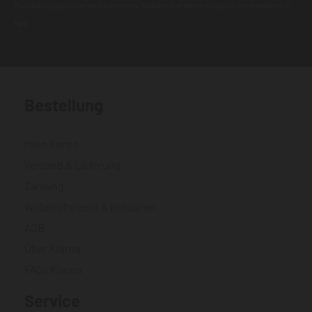
Zustellungsproblemen kommen. Nutzen Sie wenn möglich eine andere E-
Mail.
Bestellung
Mein Konto
Versand & Lieferung
Zahlung
Widerrufsrecht & Retouren
AGB
Über Klarna
FAQs Klarna
Service