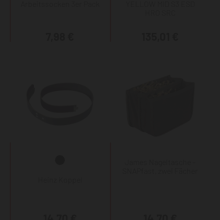
Arbeitssocken 3er Pack
YELLOW MID S3 ESD
HRO SRC
7,98 €
135,01 €
James Nageltasche -
SNAPfast, zwei Fächer
Heinz Koppel
14,70 €
14,70 €