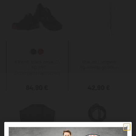
KRÄHE black crow S3
Staude Langarm
ESD SRC
Rückenlänge 90cm
Sicherheitshalbschuh
84,90 €
42,90 €