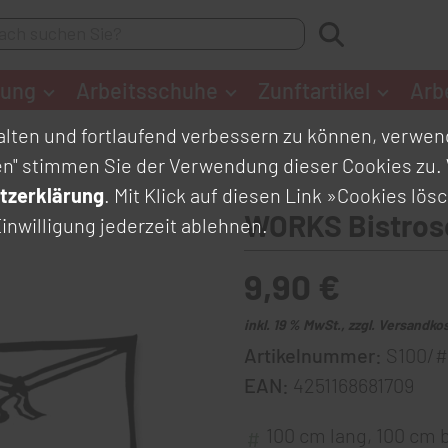
dung
Arbeitsschuhe
Zunftartikel
Arb
lten und fortlaufend verbessern zu können, verwend
en" stimmen Sie der Verwendung dieser Cookies zu. 
tzerklärung
. Mit Klick auf diesen Link
»Cookies lös
WORKS Bistros
inwilligung jederzeit ablehnen.
9,90 €
inkl. 19 % MwSt., zzgl. Versandko
Artikelnummer:
S100/#
EAN:
4251168681709
100 cm lang, 100 cm b