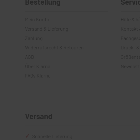
Bestellung
Servi
Mein Konto
Hilfe & h
Versand & Lieferung
Kontakt 
Zahlung
Fachges
Widerrufsrecht & Retouren
Druck- &
AGB
Größenta
Über Klarna
Newslett
FAQs Klarna
Versand
Schnelle Lieferung