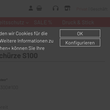
Privat
Geschäft
eitsschutz
SALE %
Druck & Stick
en wir Cookies für die
OK
Weitere Informationen zu
Konfigurieren
chen«
können Sie Ihre
chürze S100
sten*
300#100
reit