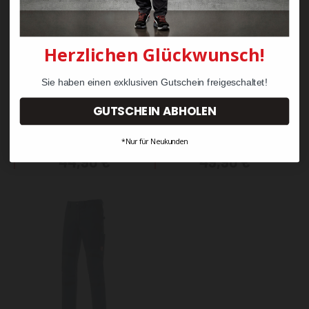
Herzlichen Glückwunsch!
Sie haben einen exklusiven Gutschein freigeschaltet!
WORKS Profession Plus
WORKS Basic Weste
GUTSCHEIN ABHOLEN
Bundhose leicht
*Nur für Neukunden
44,90 €
49,90 €