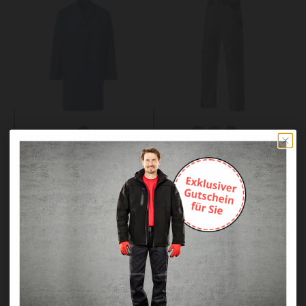
WORKS Basic
WORKS Classic
Berufsmantel
Bundhose
49,90 €
44,90 €