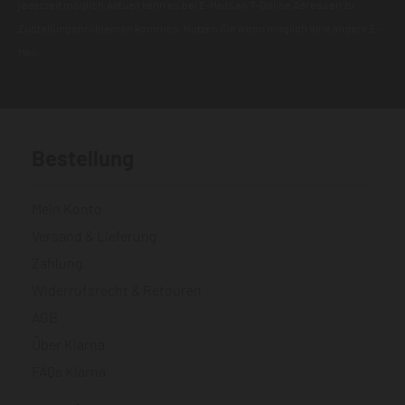
jederzeit möglich.Aktuell kann es bei E-Mails an T-Online Adressen zu
Zustellungsproblemen kommen. Nutzen Sie wenn möglich eine andere E-
Mail.
Bestellung
Mein Konto
Versand & Lieferung
Zahlung
Widerrufsrecht & Retouren
AGB
Über Klarna
FAQs Klarna