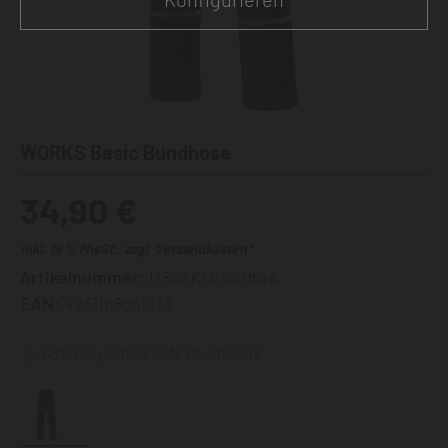
WORKS Basic Bundhose
34,90 €
inkl. 19 % MwSt., zzgl. Versandkosten*
Artikelnummer:
H802K/#100#44
EAN:
4251168661213
65% Polyester / 35% Baumwolle