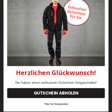
WORKS Bistroschürze
WORKS Koch-
S100
Bäckerhose H404
9,90 €
39,50 €
Herzlichen Glückwunsch!
Sie haben einen exklusiven Gutschein freigeschaltet!
GUTSCHEIN ABHOLEN
*Nur für Neukunden