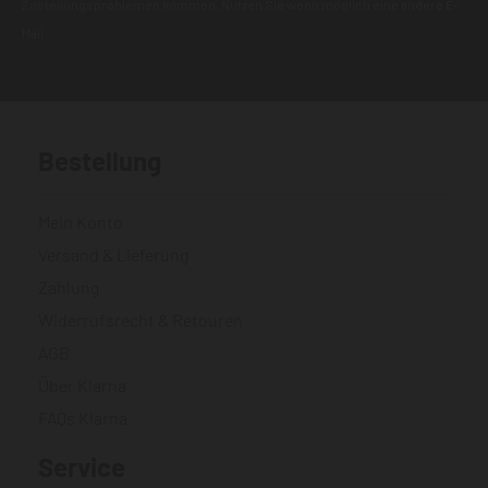
Zustellungsproblemen kommen. Nutzen Sie wenn möglich eine andere E-
Mail.
Bestellung
Mein Konto
Versand & Lieferung
Zahlung
Widerrufsrecht & Retouren
AGB
Über Klarna
FAQs Klarna
Service