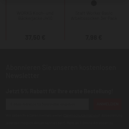
WORKS Koch- und
Staff Worker Basic
Bäckerjacke J410
Arbeitssocken 3er Pack
37,50 €
7,98 €
Abonnieren Sie unseren kostenlosen
Newsletter
Jetzt 5% Rabatt für Ihre erste Bestellung!
ANMELDEN
Wir geben Ihre Daten niemals weiter (
Datenschutzerklärung
). Abbestellung
jederzeit möglich.Aktuell kann es bei E-Mails an T-Online Adressen zu