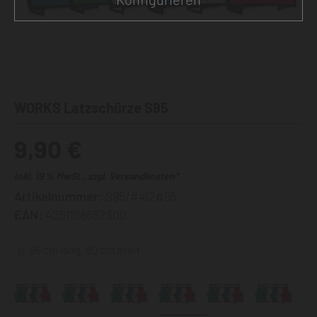
WORKS Latzschürze S95
9,90 €
inkl. 19 % MwSt., zzgl. Versandkosten*
Artikelnummer:
S95/#412#95
EAN:
4251168682300
95 cm lang, 80 cm breit