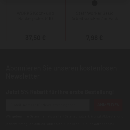
WORKS Koch- und
Staff Worker Basic
Bäckerjacke J410
Arbeitssocken 3er Pack
37,50 €
7,98 €
Abonnieren Sie unseren kostenlosen
Newsletter
Jetzt 5% Rabatt für Ihre erste Bestellung!
ANMELDEN
Wir geben Ihre Daten niemals weiter (
Datenschutzerklärung
). Abbestellung
jederzeit möglich.Aktuell kann es bei E-Mails an T-Online Adressen zu