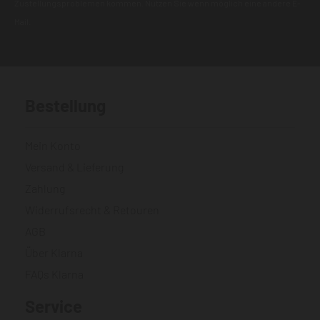
Zustellungsproblemen kommen. Nutzen Sie wenn möglich eine andere E-
Mail.
Bestellung
Mein Konto
Versand & Lieferung
Zahlung
Widerrufsrecht & Retouren
AGB
Über Klarna
FAQs Klarna
Service