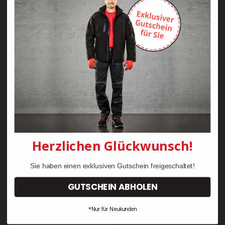
WORKS Bistroschürze
WORKS Koch-
S100
Bäckerhose H404
9,90 €
39,50 €
Herzlichen Glückwunsch!
Sie haben einen exklusiven Gutschein freigeschaltet!
GUTSCHEIN ABHOLEN
*Nur für Neukunden