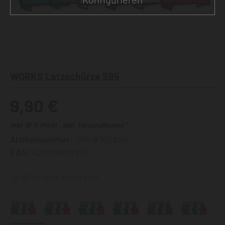
WORKS Latzschürze S95
9,90 €
inkl. 19 % MwSt., zzgl. Versandkosten*
Artikelnummer:
S95/#700#95
EAN:
4251168682270
95 cm lang, 80 cm breit