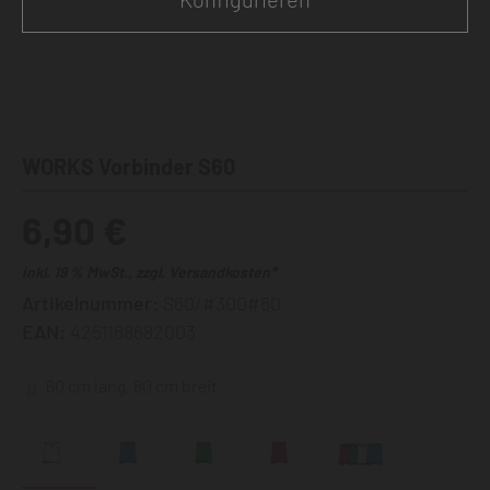
WORKS Vorbinder S60
6,90 €
inkl. 19 % MwSt., zzgl. Versandkosten*
Artikelnummer:
S60/#300#60
EAN:
4251168682003
60 cm lang, 80 cm breit