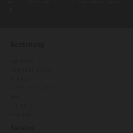
Zustellungsproblemen kommen. Nutzen Sie wenn möglich eine andere E-
Mail.
Bestellung
Mein Konto
Versand & Lieferung
Zahlung
Widerrufsrecht & Retouren
AGB
Über Klarna
FAQs Klarna
Service