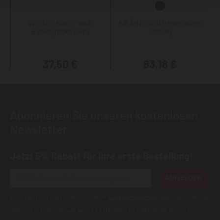
WORKS Koch- und
KRÄHE Zunftjeans ohne
Bäckerjacke J410
Schlag
37,50 €
83,18 €
Abonnieren Sie unseren kostenlosen
Newsletter
Jetzt 5% Rabatt für Ihre erste Bestellung!
ANMELDEN
Wir geben Ihre Daten niemals weiter (
Datenschutzerklärung
). Abbestellung
jederzeit möglich.Aktuell kann es bei E-Mails an T-Online Adressen zu