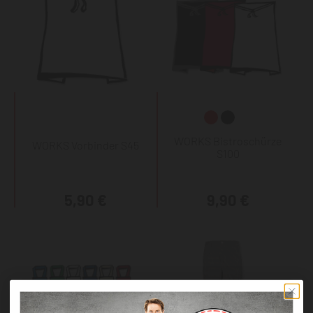
WORKS Bistroschürze
WORKS Vorbinder S45
S100
5,90 €
9,90 €