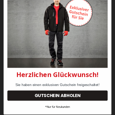
WORKS Koch-
WORKS Latzschürze S95
Bäckerhose H404
9,90 €
39,50 €
Herzlichen Glückwunsch!
Sie haben einen exklusiven Gutschein freigeschaltet!
GUTSCHEIN ABHOLEN
*Nur für Neukunden