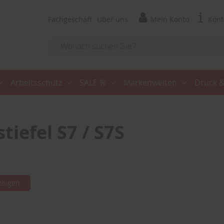
Fachgeschäft
Über uns
Mein Konto
Kont
Arbeitsschutz
SALE %
Markenwelten
Druck &
iefel S7 / S7S
zeigen