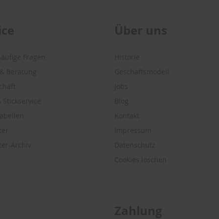
ice
Über uns
häufige Fragen
Historie
 & Beratung
Geschäftsmodell
chäft
Jobs
 Stickservice
Blog
abellen
Kontakt
ter
Impressum
ter-Archiv
Datenschutz
Cookies löschen
Zahlung