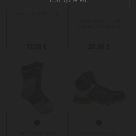
Powerbank 8000 mAh
uvex Schutzbrille 9307
supravision extreme
17,26 €
20,59 €
Staff Worker Basic
Puma Velocity 2.0