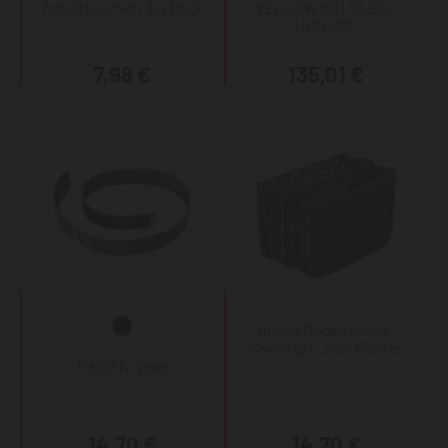
Arbeitssocken 3er Pack
YELLOW MID S3 ESD
HRO SRC
7,98 €
135,01 €
James Nageltasche -
SNAPfast, zwei Fächer
Heinz Koppel
14,70 €
14,70 €