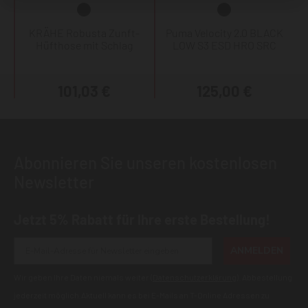
KRÄHE Robusta Zunft-
Puma Velocity 2.0 BLACK
Hüfthose mit Schlag
LOW S3 ESD HRO SRC
101,03 €
125,00 €
Abonnieren Sie unseren kostenlosen
Newsletter
Jetzt 5% Rabatt für Ihre erste Bestellung!
ANMELDEN
Wir geben Ihre Daten niemals weiter (
Datenschutzerklärung
). Abbestellung
jederzeit möglich.Aktuell kann es bei E-Mails an T-Online Adressen zu