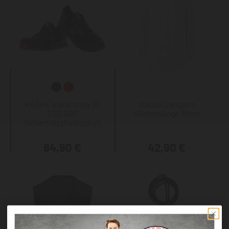
KRÄHE black crow S3
Staude Langarm
ESD SRC
Rückenlänge 90cm
Sicherheitshalbschuh
84,90 €
42,90 €