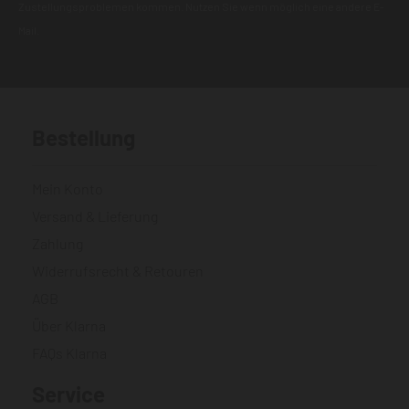
Zustellungsproblemen kommen. Nutzen Sie wenn möglich eine andere E-
Mail.
Bestellung
Mein Konto
Versand & Lieferung
Zahlung
Widerrufsrecht & Retouren
AGB
Über Klarna
FAQs Klarna
Service