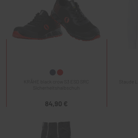
KRÄHE black crow S3 ESD SRC
Staude 
Sicherheitshalbschuh
84,90 €