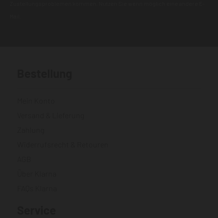
Zustellungsproblemen kommen. Nutzen Sie wenn möglich eine andere E-
Mail.
Bestellung
Mein Konto
Versand & Lieferung
Zahlung
Widerrufsrecht & Retouren
AGB
Über Klarna
FAQs Klarna
Service