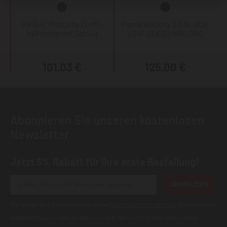
KRÄHE Robusta Zunft-
Puma Velocity 2.0 BLACK
Hüfthose mit Schlag
LOW S3 ESD HRO SRC
101,03 €
125,00 €
Abonnieren Sie unseren kostenlosen
Newsletter
Jetzt 5% Rabatt für Ihre erste Bestellung!
ANMELDEN
Wir geben Ihre Daten niemals weiter (
Datenschutzerklärung
). Abbestellung
jederzeit möglich.Aktuell kann es bei E-Mails an T-Online Adressen zu