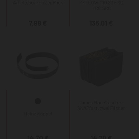
Arbeitssocken 3er Pack
YELLOW MID S3 ESD
HRO SRC
7,98 €
135,01 €
James Nageltasche -
SNAPfast, zwei Fächer
Heinz Koppel
14,70 €
14,70 €