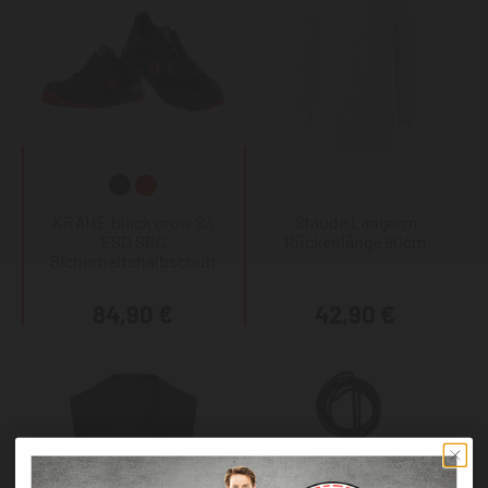
KRÄHE black crow S3
Staude Langarm
ESD SRC
Rückenlänge 90cm
Sicherheitshalbschuh
84,90 €
42,90 €