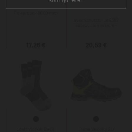
Powerbank 8000 mAh
uvex Schutzbrille 9307
supravision extreme
17,26 €
20,59 €
Staff Worker Basic
Puma Velocity 2.0